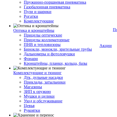
Пружинно-поршневая пневматика
Газобалонная пневматика
Пули и шарики
Рогатки
Комплектующие
П
Оптика и кронштейны
Прицелы оптические
Прицелы коллиматорные
ПНВ и тепловизоры
Акции
Бинокли, монокли, зрительные трубы
Дальномеры и фотоловушки
Фонари
Кронштейны, планки, кольца, базы
Комплектующие и тюнинг
Дтк, дульные насадки
Приклады, затыльники
Магазины
ЗИП к оружию
Мушки и целики
Уход и обслуживание
Цевья
Рукоятки