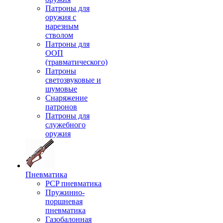
Патроны для
оружия с
нарезным
стволом
Патроны для
ООП
(травматического)
Патроны
светозвуковые и
шумовые
Снаряжение
патронов
Патроны для
служебного
оружия
Пневматика
PCP пневматика
Пружинно-
поршневая
пневматика
Газобалонная