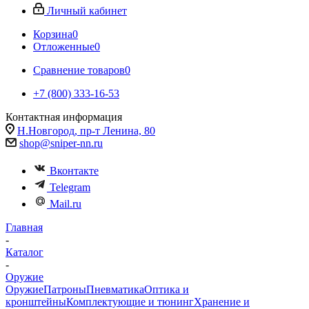
Личный кабинет
Корзина
0
Отложенные
0
Сравнение товаров
0
+7 (800) 333-16-53
Контактная информация
Н.Новгород, пр-т Ленина, 80
shop@sniper-nn.ru
Вконтакте
Telegram
Mail.ru
Главная
-
Каталог
-
Оружие
Оружие
Патроны
Пневматика
Оптика и
кронштейны
Комплектующие и тюнинг
Хранение и