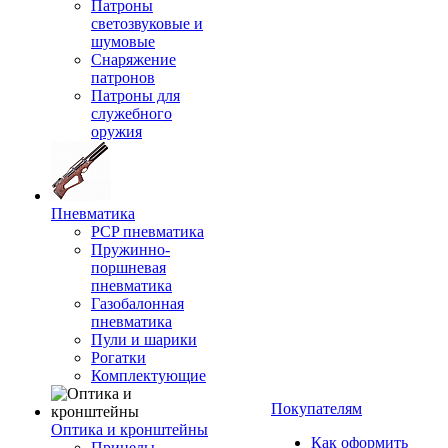
Патроны
светозвуковые и
шумовые
Снаряжение
патронов
Патроны для
служебного
оружия
Пневматика
PCP пневматика
Пружинно-
поршневая
пневматика
Газобалонная
пневматика
Пули и шарики
Рогатки
Комплектующие
Покупателям
Оптика и кронштейны
Как оформить
Прицелы