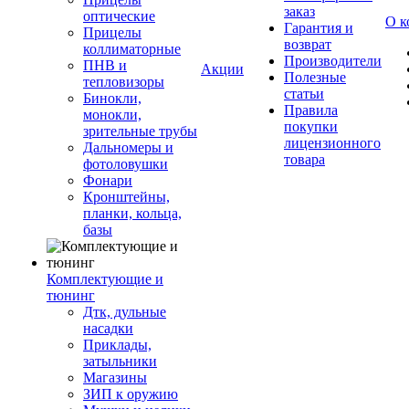
заказ
оптические
О к
Гарантия и
Прицелы
возврат
коллиматорные
Производители
ПНВ и
Акции
Полезные
тепловизоры
статьи
Бинокли,
Правила
монокли,
покупки
зрительные трубы
лицензионного
Дальномеры и
товара
фотоловушки
Фонари
Кронштейны,
планки, кольца,
базы
Комплектующие и
тюнинг
Дтк, дульные
насадки
Приклады,
затыльники
Магазины
ЗИП к оружию