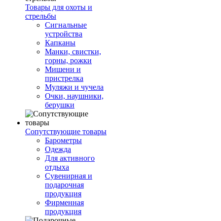
Товары для охоты и
стрельбы
Сигнальные
устройства
Капканы
Манки, свистки,
горны, рожки
Мишени и
пристрелка
Муляжи и чучела
Очки, наушники,
берушки
Сопутствующие товары
Барометры
Одежда
Для активного
отдыха
Сувенирная и
подарочная
продукция
Фирменная
продукция