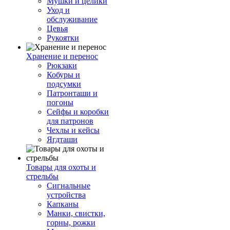
Мушки и целики
Уход и
обслуживание
Цевья
Рукоятки
Хранение и перенос
Рюкзаки
Кобуры и
подсумки
Патронташи и
погоны
Сейфы и коробки
для патронов
Чехлы и кейсы
Ягдташи
Товары для охоты и
стрельбы
Сигнальные
устройства
Капканы
Манки, свистки,
горны, рожки