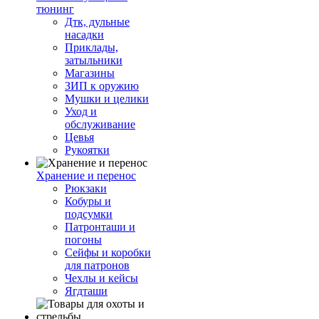
тюнинг
Дтк, дульные
насадки
Приклады,
затыльники
Магазины
ЗИП к оружию
Мушки и целики
Уход и
обслуживание
Цевья
Рукоятки
Хранение и перенос
Рюкзаки
Кобуры и
подсумки
Патронташи и
погоны
Сейфы и коробки
для патронов
Чехлы и кейсы
Ягдташи