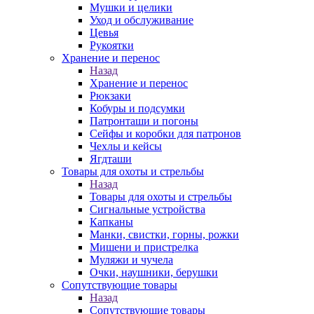
Мушки и целики
Уход и обслуживание
Цевья
Рукоятки
Хранение и перенос
Назад
Хранение и перенос
Рюкзаки
Кобуры и подсумки
Патронташи и погоны
Сейфы и коробки для патронов
Чехлы и кейсы
Ягдташи
Товары для охоты и стрельбы
Назад
Товары для охоты и стрельбы
Сигнальные устройства
Капканы
Манки, свистки, горны, рожки
Мишени и пристрелка
Муляжи и чучела
Очки, наушники, берушки
Сопутствующие товары
Назад
Сопутствующие товары