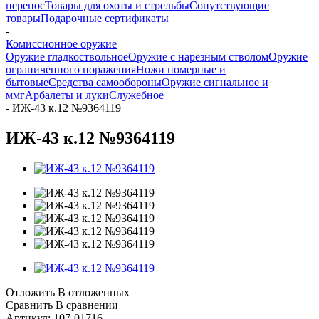
перенос
Товары для охоты и стрельбы
Сопутствующие
товары
Подарочные сертификаты
-
Комиссионное оружие
Оружие гладкоствольное
Оружие с нарезным стволом
Оружие
ограниченного поражения
Ножи номерные и
бытовые
Средства самообороны
Оружие сигнальное и
ммг
Арбалеты и луки
Служебное
-
ИЖ-43 к.12 №9364119
ИЖ-43 к.12 №9364119
Отложить
В отложенных
Сравнить
В сравнении
Артикул:
107-01716