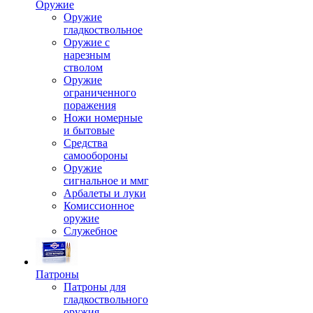
Оружие
Оружие
гладкоствольное
Оружие с
нарезным
стволом
Оружие
ограниченного
поражения
Ножи номерные
и бытовые
Средства
самообороны
Оружие
сигнальное и ммг
Арбалеты и луки
Комиссионное
оружие
Служебное
Патроны
Патроны для
гладкоствольного
оружия