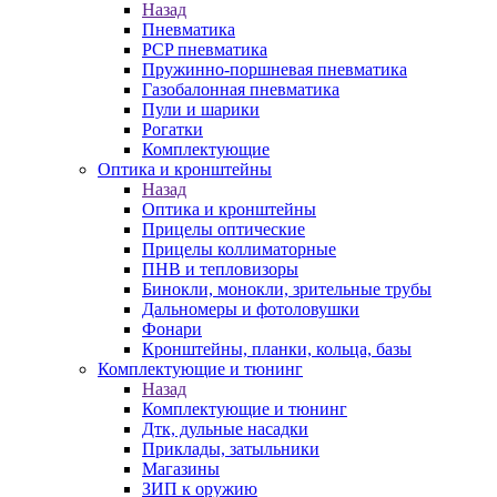
Назад
Пневматика
PCP пневматика
Пружинно-поршневая пневматика
Газобалонная пневматика
Пули и шарики
Рогатки
Комплектующие
Оптика и кронштейны
Назад
Оптика и кронштейны
Прицелы оптические
Прицелы коллиматорные
ПНВ и тепловизоры
Бинокли, монокли, зрительные трубы
Дальномеры и фотоловушки
Фонари
Кронштейны, планки, кольца, базы
Комплектующие и тюнинг
Назад
Комплектующие и тюнинг
Дтк, дульные насадки
Приклады, затыльники
Магазины
ЗИП к оружию