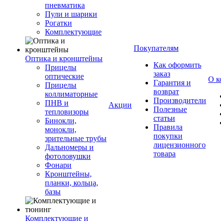
пневматика
Пули и шарики
Рогатки
Комплектующие
Покупателям
Оптика и кронштейны
Как оформить
Прицелы
заказ
оптические
О к
Гарантия и
Прицелы
возврат
коллиматорные
Производители
ПНВ и
Акции
Полезные
тепловизоры
статьи
Бинокли,
Правила
монокли,
покупки
зрительные трубы
лицензионного
Дальномеры и
товара
фотоловушки
Фонари
Кронштейны,
планки, кольца,
базы
Комплектующие и