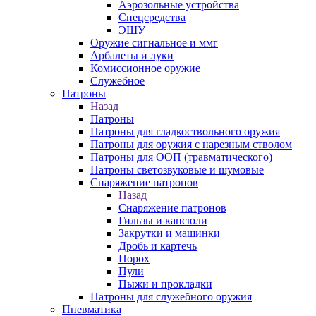
Аэрозольные устройства
Спецсредства
ЭШУ
Оружие сигнальное и ммг
Арбалеты и луки
Комиссионное оружие
Служебное
Патроны
Назад
Патроны
Патроны для гладкоствольного оружия
Патроны для оружия с нарезным стволом
Патроны для ООП (травматического)
Патроны светозвуковые и шумовые
Снаряжение патронов
Назад
Снаряжение патронов
Гильзы и капсюли
Закрутки и машинки
Дробь и картечь
Порох
Пули
Пыжи и прокладки
Патроны для служебного оружия
Пневматика