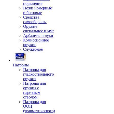
поражения
Ножи номерные
и бытовые
Средства
самообороны
Оружие
сигнальное и ммг
Арбалеты и луки
Комиссионное
оружие
Служебное
Патроны
Патроны для
гладкоствольного
оружия
Патроны для
оружия с
нарезным
стволом
Патроны для
ООП
(травматического)