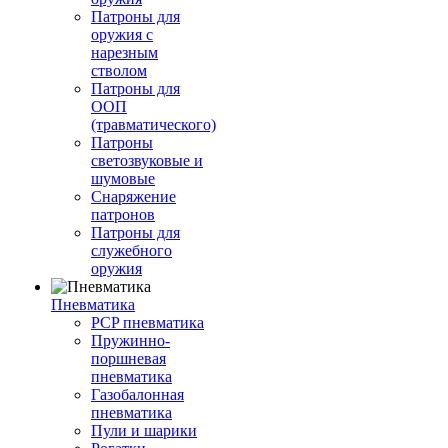
Патроны для
оружия с
нарезным
стволом
Патроны для
ООП
(травматического)
Патроны
светозвуковые и
шумовые
Снаряжение
патронов
Патроны для
служебного
оружия
Пневматика
PCP пневматика
Пружинно-
поршневая
пневматика
Газобалонная
пневматика
Пули и шарики