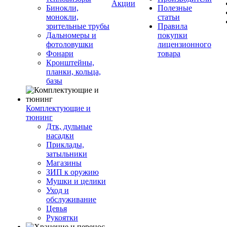
Акции
Бинокли,
Полезные
монокли,
статьи
зрительные трубы
Правила
Дальномеры и
покупки
фотоловушки
лицензионного
Фонари
товара
Кронштейны,
планки, кольца,
базы
Комплектующие и
тюнинг
Дтк, дульные
насадки
Приклады,
затыльники
Магазины
ЗИП к оружию
Мушки и целики
Уход и
обслуживание
Цевья
Рукоятки