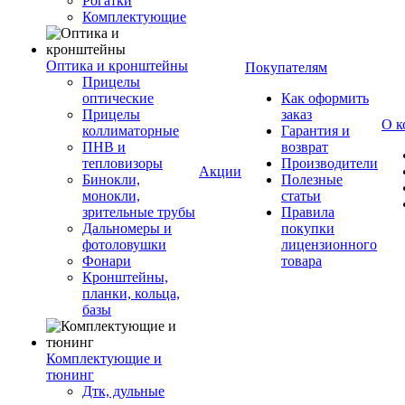
Рогатки
Комплектующие
Оптика и кронштейны
Покупателям
Прицелы
оптические
Как оформить
Прицелы
заказ
О к
коллиматорные
Гарантия и
ПНВ и
возврат
тепловизоры
Производители
Акции
Бинокли,
Полезные
монокли,
статьи
зрительные трубы
Правила
Дальномеры и
покупки
фотоловушки
лицензионного
Фонари
товара
Кронштейны,
планки, кольца,
базы
Комплектующие и
тюнинг
Дтк, дульные