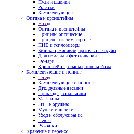
Пули и шарики
Рогатки
Комплектующие
Оптика и кронштейны
Назад
Оптика и кронштейны
Прицелы оптические
Прицелы коллиматорные
ПНВ и тепловизоры
Бинокли, монокли, зрительные трубы
Дальномеры и фотоловушки
Фонари
Кронштейны, планки, кольца, базы
Комплектующие и тюнинг
Назад
Комплектующие и тюнинг
Дтк, дульные насадки
Приклады, затыльники
Магазины
ЗИП к оружию
Мушки и целики
Уход и обслуживание
Цевья
Рукоятки
Хранение и перенос