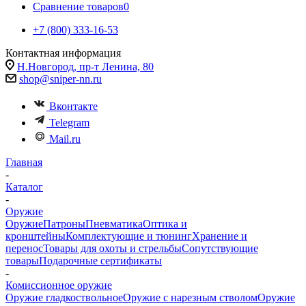
Сравнение товаров
0
+7 (800) 333-16-53
Контактная информация
Н.Новгород, пр-т Ленина, 80
shop@sniper-nn.ru
Вконтакте
Telegram
Mail.ru
Главная
-
Каталог
-
Оружие
Оружие
Патроны
Пневматика
Оптика и
кронштейны
Комплектующие и тюнинг
Хранение и
перенос
Товары для охоты и стрельбы
Сопутствующие
товары
Подарочные сертификаты
-
Комиссионное оружие
Оружие гладкоствольное
Оружие с нарезным стволом
Оружие