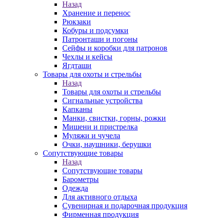
Назад
Хранение и перенос
Рюкзаки
Кобуры и подсумки
Патронташи и погоны
Сейфы и коробки для патронов
Чехлы и кейсы
Ягдташи
Товары для охоты и стрельбы
Назад
Товары для охоты и стрельбы
Сигнальные устройства
Капканы
Манки, свистки, горны, рожки
Мишени и пристрелка
Муляжи и чучела
Очки, наушники, берушки
Сопутствующие товары
Назад
Сопутствующие товары
Барометры
Одежда
Для активного отдыха
Сувенирная и подарочная продукция
Фирменная продукция