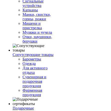
Сигнальные
устройства
Капканы
Манки, свистки,
горны, рожки
Мишени и
пристрелка
Муляжи и чучела
Очки, наушники,
берушки
Сопутствующие товары
Барометры
Одежда
Для активного
отдыха
Сувенирная и
подарочная
продукция
Фирменная
продукция
Подарочные