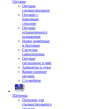
Оружие
Оружие
гладкоствольное
Оружие с
нарезным
стволом
Оружие
ограниченного
поражения
Ножи номерные
и бытовые
Средства
самообороны
Оружие
сигнальное и ммг
Арбалеты и луки
Комиссионное
оружие
Служебное
Патроны
Патроны для
гладкоствольного
оружия