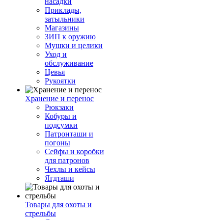
насадки
Приклады,
затыльники
Магазины
ЗИП к оружию
Мушки и целики
Уход и
обслуживание
Цевья
Рукоятки
Хранение и перенос
Рюкзаки
Кобуры и
подсумки
Патронташи и
погоны
Сейфы и коробки
для патронов
Чехлы и кейсы
Ягдташи
Товары для охоты и
стрельбы