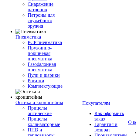
Снаряжение
патронов
Патроны для
служебного
оружия
Пневматика
PCP пневматика
Пружинно-
поршневая
пневматика
Газобалонная
пневматика
Пули и шарики
Рогатки
Комплектующие
Оптика и кронштейны
Покупателям
Прицелы
оптические
Как оформить
Прицелы
заказ
О к
коллиматорные
Гарантия и
ПНВ и
возврат
тепловизоры
Производители