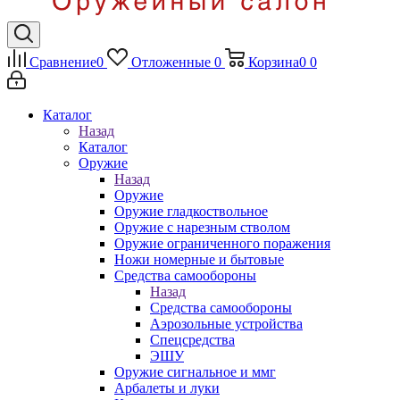
Сравнение
0
Отложенные
0
Корзина
0
0
Каталог
Назад
Каталог
Оружие
Назад
Оружие
Оружие гладкоствольное
Оружие с нарезным стволом
Оружие ограниченного поражения
Ножи номерные и бытовые
Средства самообороны
Назад
Средства самообороны
Аэрозольные устройства
Спецсредства
ЭШУ
Оружие сигнальное и ммг
Арбалеты и луки