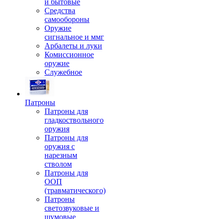
и бытовые
Средства
самообороны
Оружие
сигнальное и ммг
Арбалеты и луки
Комиссионное
оружие
Служебное
Патроны
Патроны для
гладкоствольного
оружия
Патроны для
оружия с
нарезным
стволом
Патроны для
ООП
(травматического)
Патроны
светозвуковые и
шумовые