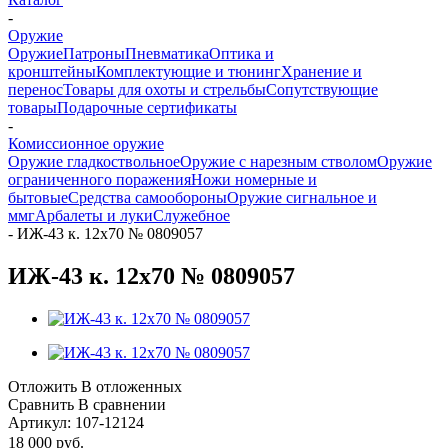
-
Оружие
Оружие
Патроны
Пневматика
Оптика и
кронштейны
Комплектующие и тюнинг
Хранение и
перенос
Товары для охоты и стрельбы
Сопутствующие
товары
Подарочные сертификаты
-
Комиссионное оружие
Оружие гладкоствольное
Оружие с нарезным стволом
Оружие
ограниченного поражения
Ножи номерные и
бытовые
Средства самообороны
Оружие сигнальное и
ммг
Арбалеты и луки
Служебное
-
ИЖ-43 к. 12х70 № 0809057
ИЖ-43 к. 12х70 № 0809057
Отложить
В отложенных
Сравнить
В сравнении
Артикул:
107-12124
18 000
руб.