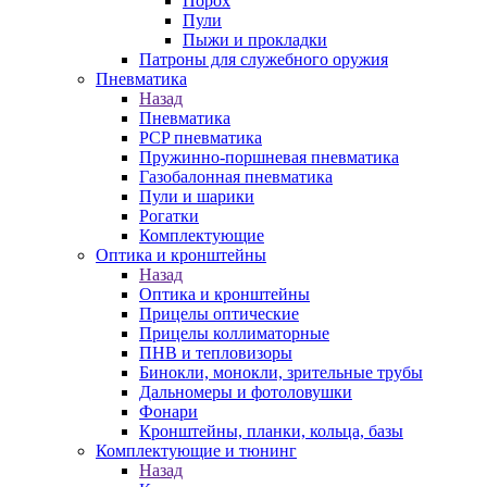
Порох
Пули
Пыжи и прокладки
Патроны для служебного оружия
Пневматика
Назад
Пневматика
PCP пневматика
Пружинно-поршневая пневматика
Газобалонная пневматика
Пули и шарики
Рогатки
Комплектующие
Оптика и кронштейны
Назад
Оптика и кронштейны
Прицелы оптические
Прицелы коллиматорные
ПНВ и тепловизоры
Бинокли, монокли, зрительные трубы
Дальномеры и фотоловушки
Фонари
Кронштейны, планки, кольца, базы
Комплектующие и тюнинг
Назад