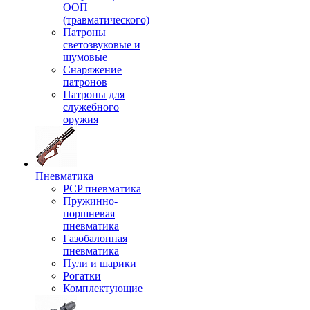
ООП
(травматического)
Патроны
светозвуковые и
шумовые
Снаряжение
патронов
Патроны для
служебного
оружия
Пневматика
PCP пневматика
Пружинно-
поршневая
пневматика
Газобалонная
пневматика
Пули и шарики
Рогатки
Комплектующие