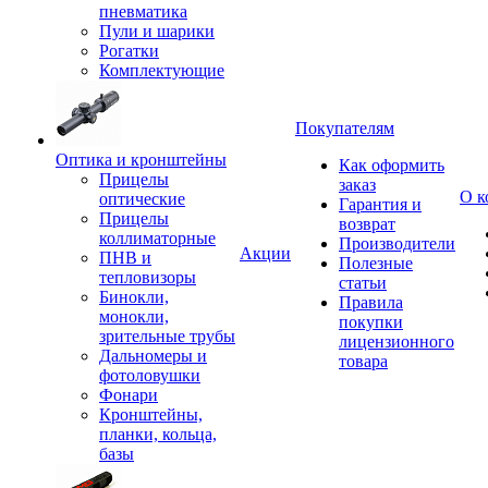
пневматика
Пули и шарики
Рогатки
Комплектующие
Покупателям
Оптика и кронштейны
Как оформить
Прицелы
заказ
О к
оптические
Гарантия и
Прицелы
возврат
коллиматорные
Производители
Акции
ПНВ и
Полезные
тепловизоры
статьи
Бинокли,
Правила
монокли,
покупки
зрительные трубы
лицензионного
Дальномеры и
товара
фотоловушки
Фонари
Кронштейны,
планки, кольца,
базы