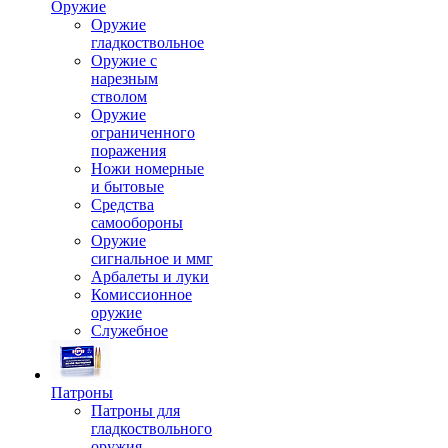
Оружие
Оружие
гладкоствольное
Оружие с
нарезным
стволом
Оружие
ограниченного
поражения
Ножи номерные
и бытовые
Средства
самообороны
Оружие
сигнальное и ммг
Арбалеты и луки
Комиссионное
оружие
Служебное
Патроны
Патроны для
гладкоствольного
оружия