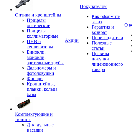
Покупателям
Оптика и кронштейны
Как оформить
Прицелы
заказ
О к
оптические
Гарантия и
Прицелы
возврат
коллиматорные
Производители
Акции
ПНВ и
Полезные
тепловизоры
статьи
Бинокли,
Правила
монокли,
покупки
зрительные трубы
лицензионного
Дальномеры и
товара
фотоловушки
Фонари
Кронштейны,
планки, кольца,
базы
Комплектующие и
тюнинг
Дтк, дульные
насадки