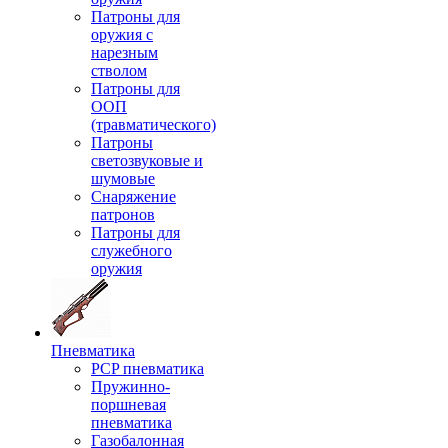
Патроны для
оружия с
нарезным
стволом
Патроны для
ООП
(травматического)
Патроны
светозвуковые и
шумовые
Снаряжение
патронов
Патроны для
служебного
оружия
Пневматика
PCP пневматика
Пружинно-
поршневая
пневматика
Газобалонная