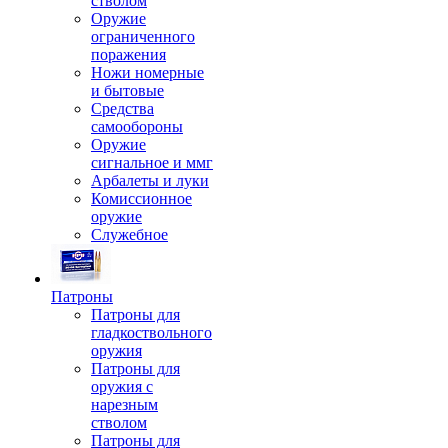
стволом
Оружие
ограниченного
поражения
Ножи номерные
и бытовые
Средства
самообороны
Оружие
сигнальное и ммг
Арбалеты и луки
Комиссионное
оружие
Служебное
Патроны
Патроны для
гладкоствольного
оружия
Патроны для
оружия с
нарезным
стволом
Патроны для