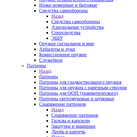
Ножи номерные и бытовые
Средства самообороны
Назад
Средства самообороны
Аэрозольные устройства
Спецсредства
ЭШУ
Оружие сигнальное и ммг
Арбалеты и луки
Комиссионное оружие
Служебное
Патроны
Назад
Патроны
Патроны для гладкоствольного оружия
Патроны для оружия с нарезным стволом
Патроны для ООП (травматического)
Патроны светозвуковые и шумовые
Снаряжение патронов
Назад
Снаряжение патронов
Гильзы и капсюли
Закрутки и машинки
Дробь и картечь