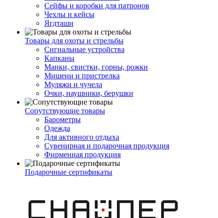
Сейфы и коробки для патронов
Чехлы и кейсы
Ягдташи
Товары для охоты и стрельбы
Сигнальные устройства
Капканы
Манки, свистки, горны, рожки
Мишени и пристрелка
Муляжи и чучела
Очки, наушники, берушки
Сопутствующие товары
Барометры
Одежда
Для активного отдыха
Сувенирная и подарочная продукция
Фирменная продукция
Подарочные сертификаты