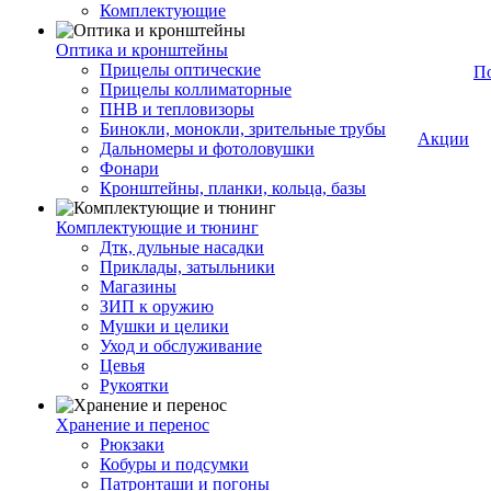
Комплектующие
Оптика и кронштейны
Прицелы оптические
П
Прицелы коллиматорные
ПНВ и тепловизоры
Бинокли, монокли, зрительные трубы
Акции
Дальномеры и фотоловушки
Фонари
Кронштейны, планки, кольца, базы
Комплектующие и тюнинг
Дтк, дульные насадки
Приклады, затыльники
Магазины
ЗИП к оружию
Мушки и целики
Уход и обслуживание
Цевья
Рукоятки
Хранение и перенос
Рюкзаки
Кобуры и подсумки
Патронташи и погоны