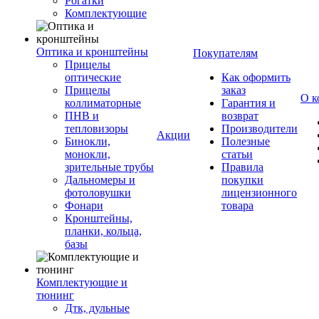
Рогатки
Комплектующие
Оптика и кронштейны
Покупателям
Прицелы
оптические
Как оформить
Прицелы
заказ
О к
коллиматорные
Гарантия и
ПНВ и
возврат
тепловизоры
Производители
Акции
Бинокли,
Полезные
монокли,
статьи
зрительные трубы
Правила
Дальномеры и
покупки
фотоловушки
лицензионного
Фонари
товара
Кронштейны,
планки, кольца,
базы
Комплектующие и
тюнинг
Дтк, дульные