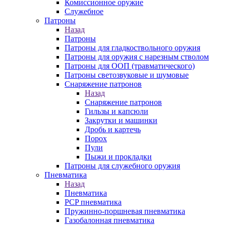
Комиссионное оружие
Служебное
Патроны
Назад
Патроны
Патроны для гладкоствольного оружия
Патроны для оружия с нарезным стволом
Патроны для ООП (травматического)
Патроны светозвуковые и шумовые
Снаряжение патронов
Назад
Снаряжение патронов
Гильзы и капсюли
Закрутки и машинки
Дробь и картечь
Порох
Пули
Пыжи и прокладки
Патроны для служебного оружия
Пневматика
Назад
Пневматика
PCP пневматика
Пружинно-поршневая пневматика
Газобалонная пневматика