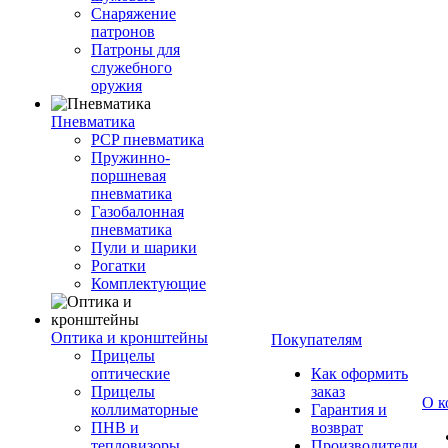
Снаряжение
патронов
Патроны для
служебного
оружия
Пневматика
PCP пневматика
Пружинно-
поршневая
пневматика
Газобалонная
пневматика
Пули и шарики
Рогатки
Комплектующие
Оптика и кронштейны
Покупателям
Прицелы
оптические
Как оформить
Прицелы
заказ
О к
коллиматорные
Гарантия и
ПНВ и
возврат
тепловизоры
Производители