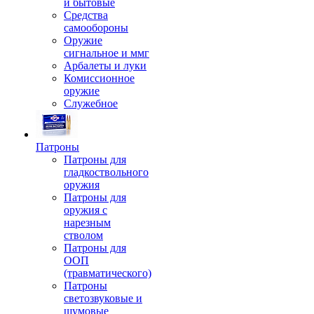
и бытовые
Средства
самообороны
Оружие
сигнальное и ммг
Арбалеты и луки
Комиссионное
оружие
Служебное
Патроны
Патроны для
гладкоствольного
оружия
Патроны для
оружия с
нарезным
стволом
Патроны для
ООП
(травматического)
Патроны
светозвуковые и
шумовые