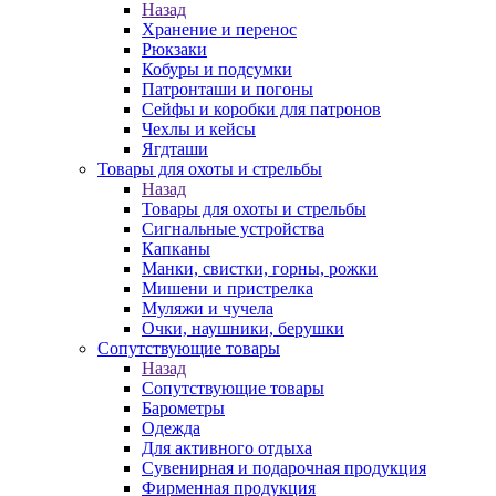
Назад
Хранение и перенос
Рюкзаки
Кобуры и подсумки
Патронташи и погоны
Сейфы и коробки для патронов
Чехлы и кейсы
Ягдташи
Товары для охоты и стрельбы
Назад
Товары для охоты и стрельбы
Сигнальные устройства
Капканы
Манки, свистки, горны, рожки
Мишени и пристрелка
Муляжи и чучела
Очки, наушники, берушки
Сопутствующие товары
Назад
Сопутствующие товары
Барометры
Одежда
Для активного отдыха
Сувенирная и подарочная продукция
Фирменная продукция