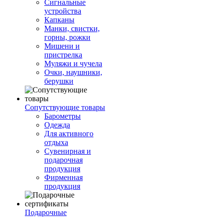
Сигнальные
устройства
Капканы
Манки, свистки,
горны, рожки
Мишени и
пристрелка
Муляжи и чучела
Очки, наушники,
берушки
Сопутствующие товары
Барометры
Одежда
Для активного
отдыха
Сувенирная и
подарочная
продукция
Фирменная
продукция
Подарочные