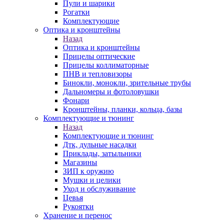
Пули и шарики
Рогатки
Комплектующие
Оптика и кронштейны
Назад
Оптика и кронштейны
Прицелы оптические
Прицелы коллиматорные
ПНВ и тепловизоры
Бинокли, монокли, зрительные трубы
Дальномеры и фотоловушки
Фонари
Кронштейны, планки, кольца, базы
Комплектующие и тюнинг
Назад
Комплектующие и тюнинг
Дтк, дульные насадки
Приклады, затыльники
Магазины
ЗИП к оружию
Мушки и целики
Уход и обслуживание
Цевья
Рукоятки
Хранение и перенос