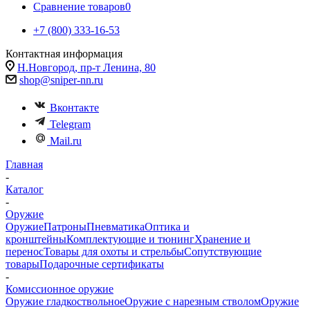
Сравнение товаров
0
+7 (800) 333-16-53
Контактная информация
Н.Новгород, пр-т Ленина, 80
shop@sniper-nn.ru
Вконтакте
Telegram
Mail.ru
Главная
-
Каталог
-
Оружие
Оружие
Патроны
Пневматика
Оптика и
кронштейны
Комплектующие и тюнинг
Хранение и
перенос
Товары для охоты и стрельбы
Сопутствующие
товары
Подарочные сертификаты
-
Комиссионное оружие
Оружие гладкоствольное
Оружие с нарезным стволом
Оружие