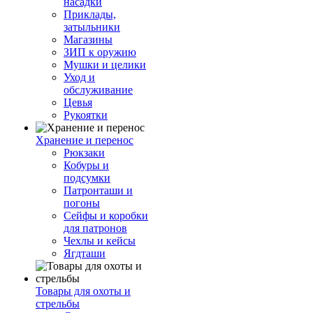
насадки
Приклады,
затыльники
Магазины
ЗИП к оружию
Мушки и целики
Уход и
обслуживание
Цевья
Рукоятки
Хранение и перенос
Рюкзаки
Кобуры и
подсумки
Патронташи и
погоны
Сейфы и коробки
для патронов
Чехлы и кейсы
Ягдташи
Товары для охоты и
стрельбы