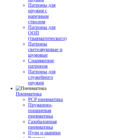
Патроны для
оружия с
нарезным
стволом
Патроны для
ООП
(травматического)
Патроны
светозвуковые и
шумовые
Снаряжение
патронов
Патроны для
служебного
оружия
Пневматика
PCP пневматика
Пружинно-
поршневая
пневматика
Газобалонная
пневматика
Пули и шарики