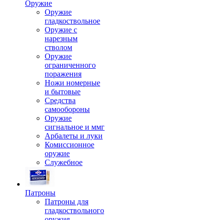
Оружие
Оружие
гладкоствольное
Оружие с
нарезным
стволом
Оружие
ограниченного
поражения
Ножи номерные
и бытовые
Средства
самообороны
Оружие
сигнальное и ммг
Арбалеты и луки
Комиссионное
оружие
Служебное
Патроны
Патроны для
гладкоствольного
оружия