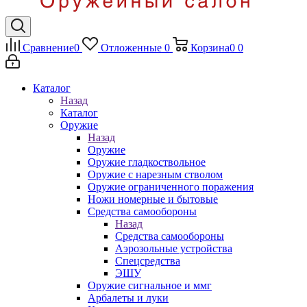
Сравнение
0
Отложенные
0
Корзина
0
0
Каталог
Назад
Каталог
Оружие
Назад
Оружие
Оружие гладкоствольное
Оружие с нарезным стволом
Оружие ограниченного поражения
Ножи номерные и бытовые
Средства самообороны
Назад
Средства самообороны
Аэрозольные устройства
Спецсредства
ЭШУ
Оружие сигнальное и ммг
Арбалеты и луки