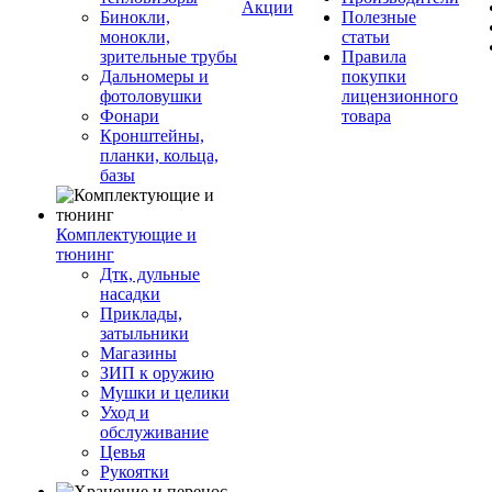
Акции
Бинокли,
Полезные
монокли,
статьи
зрительные трубы
Правила
Дальномеры и
покупки
фотоловушки
лицензионного
Фонари
товара
Кронштейны,
планки, кольца,
базы
Комплектующие и
тюнинг
Дтк, дульные
насадки
Приклады,
затыльники
Магазины
ЗИП к оружию
Мушки и целики
Уход и
обслуживание
Цевья
Рукоятки