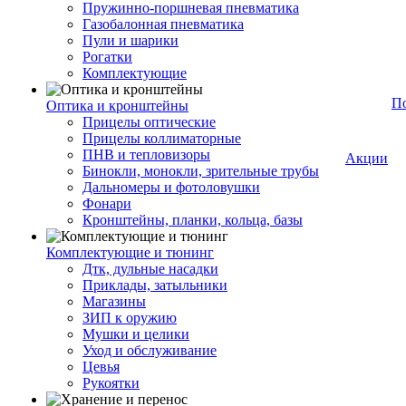
Пружинно-поршневая пневматика
Газобалонная пневматика
Пули и шарики
Рогатки
Комплектующие
П
Оптика и кронштейны
Прицелы оптические
Прицелы коллиматорные
ПНВ и тепловизоры
Акции
Бинокли, монокли, зрительные трубы
Дальномеры и фотоловушки
Фонари
Кронштейны, планки, кольца, базы
Комплектующие и тюнинг
Дтк, дульные насадки
Приклады, затыльники
Магазины
ЗИП к оружию
Мушки и целики
Уход и обслуживание
Цевья
Рукоятки