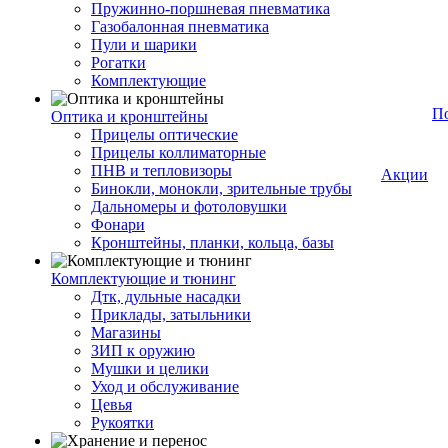
Пружинно-поршневая пневматика
Газобалонная пневматика
Пули и шарики
Рогатки
Комплектующие
П
Оптика и кронштейны
Прицелы оптические
Прицелы коллиматорные
ПНВ и тепловизоры
Акции
Бинокли, монокли, зрительные трубы
Дальномеры и фотоловушки
Фонари
Кронштейны, планки, кольца, базы
Комплектующие и тюнинг
Дтк, дульные насадки
Приклады, затыльники
Магазины
ЗИП к оружию
Мушки и целики
Уход и обслуживание
Цевья
Рукоятки