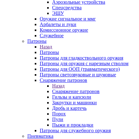
Аэрозольные устройства
Спецсредства
ЭШУ
Оружие сигнальное и ммг
Арбалеты и луки
Комиссионное оружие
Служебное
Патроны
Назад
Патроны
Патроны для гладкоствольного оружия
Патроны для оружия с нарезным стволом
Патроны для ООП (травматического)
Патроны светозвуковые и шумовые
Снаряжение патронов
Назад
Снаряжение патронов
Гильзы и капсюли
Закрутки и машинки
Дробь и картечь
Порох
Пули
Пыжи и прокладки
Патроны для служебного оружия
Пневматика