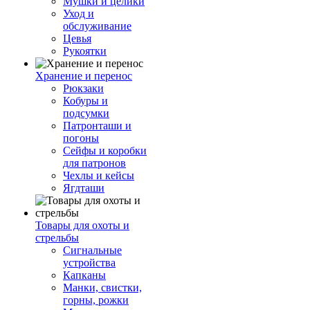
Мушки и целики
Уход и
обслуживание
Цевья
Рукоятки
Хранение и перенос
Рюкзаки
Кобуры и
подсумки
Патронташи и
погоны
Сейфы и коробки
для патронов
Чехлы и кейсы
Ягдташи
Товары для охоты и
стрельбы
Сигнальные
устройства
Капканы
Манки, свистки,
горны, рожки