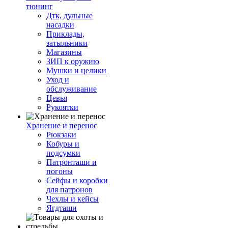
тюнинг
Дтк, дульные
насадки
Приклады,
затыльники
Магазины
ЗИП к оружию
Мушки и целики
Уход и
обслуживание
Цевья
Рукоятки
Хранение и перенос
Рюкзаки
Кобуры и
подсумки
Патронташи и
погоны
Сейфы и коробки
для патронов
Чехлы и кейсы
Ягдташи