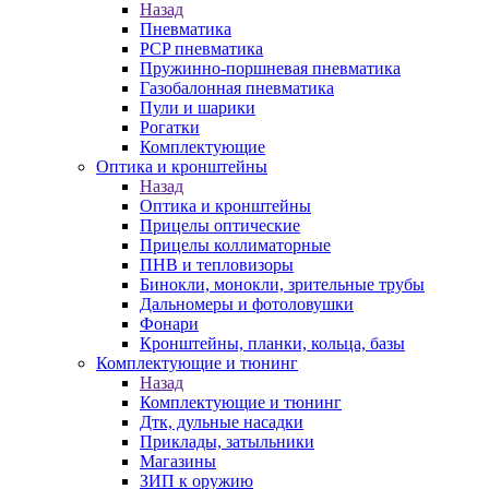
Назад
Пневматика
PCP пневматика
Пружинно-поршневая пневматика
Газобалонная пневматика
Пули и шарики
Рогатки
Комплектующие
Оптика и кронштейны
Назад
Оптика и кронштейны
Прицелы оптические
Прицелы коллиматорные
ПНВ и тепловизоры
Бинокли, монокли, зрительные трубы
Дальномеры и фотоловушки
Фонари
Кронштейны, планки, кольца, базы
Комплектующие и тюнинг
Назад
Комплектующие и тюнинг
Дтк, дульные насадки
Приклады, затыльники
Магазины
ЗИП к оружию