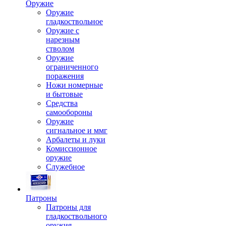
Оружие
Оружие
гладкоствольное
Оружие с
нарезным
стволом
Оружие
ограниченного
поражения
Ножи номерные
и бытовые
Средства
самообороны
Оружие
сигнальное и ммг
Арбалеты и луки
Комиссионное
оружие
Служебное
Патроны
Патроны для
гладкоствольного
оружия