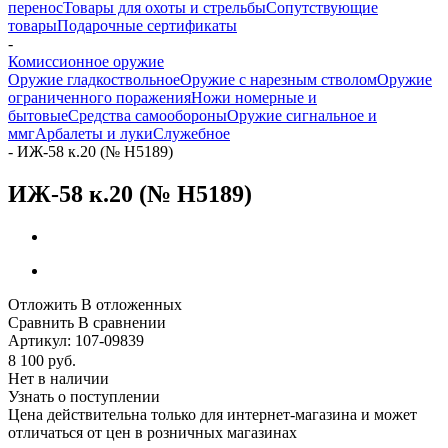
перенос
Товары для охоты и стрельбы
Сопутствующие
товары
Подарочные сертификаты
-
Комиссионное оружие
Оружие гладкоствольное
Оружие с нарезным стволом
Оружие
ограниченного поражения
Ножи номерные и
бытовые
Средства самообороны
Оружие сигнальное и
ммг
Арбалеты и луки
Служебное
-
ИЖ-58 к.20 (№ Н5189)
ИЖ-58 к.20 (№ Н5189)
Отложить
В отложенных
Сравнить
В сравнении
Артикул:
107-09839
8 100
руб.
Нет в наличии
Узнать о поступлении
Цена действительна только для интернет-магазина и может
отличаться от цен в розничных магазинах