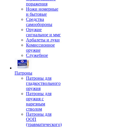
поражения
Ножи номерные
и бытовые
Средства
самообороны
Оружие
сигнальное и ммг
Арбалеты и луки
Комиссионное
оружие
Служебное
Патроны
Патроны для
гладкоствольного
оружия
Патроны для
оружия с
нарезным
стволом
Патроны для
ООП
(травматического)