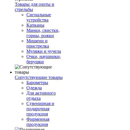
Товары для охоты и
стрельбы
Сигнальные
устройства
Капканы
Манки, свистки,
горны, рожки
Мишени и
пристрелка
Муляжи и чучела
Очки, наушники,
берушки
Сопутствующие товары
Барометры
Одежда
Для активного
отдыха
Сувенирная и
подарочная
продукция
Фирменная
продукция