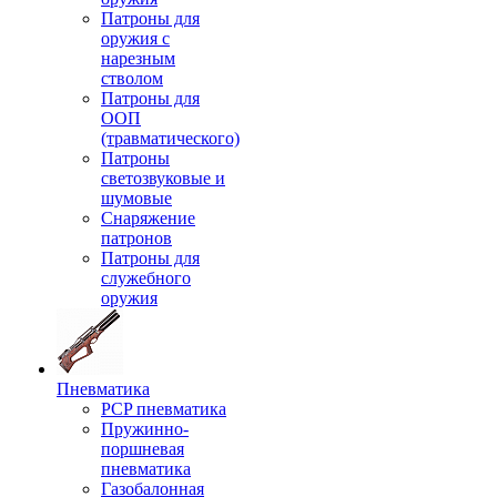
Патроны для
оружия с
нарезным
стволом
Патроны для
ООП
(травматического)
Патроны
светозвуковые и
шумовые
Снаряжение
патронов
Патроны для
служебного
оружия
Пневматика
PCP пневматика
Пружинно-
поршневая
пневматика
Газобалонная