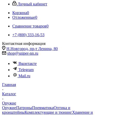
Личный кабинет
Корзина
0
Отложенные
0
Сравнение товаров
0
+7 (800) 333-16-53
Контактная информация
Н.Новгород, пр-т Ленина, 80
shop@sniper-nn.ru
Вконтакте
Telegram
Mail.ru
Главная
-
Каталог
-
Оружие
Оружие
Патроны
Пневматика
Оптика и
кронштейны
Комплектующие и тюнинг
Хранение и