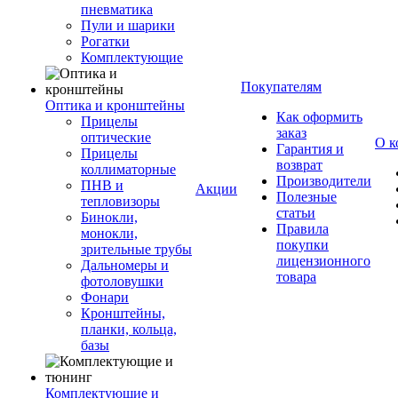
пневматика
Пули и шарики
Рогатки
Комплектующие
Покупателям
Оптика и кронштейны
Как оформить
Прицелы
заказ
оптические
О к
Гарантия и
Прицелы
возврат
коллиматорные
Производители
ПНВ и
Акции
Полезные
тепловизоры
статьи
Бинокли,
Правила
монокли,
покупки
зрительные трубы
лицензионного
Дальномеры и
товара
фотоловушки
Фонари
Кронштейны,
планки, кольца,
базы
Комплектующие и