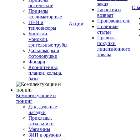
заказ
оптические
О к
Гарантия и
Прицелы
возврат
коллиматорные
Производители
ПНВ и
Акции
Полезные
тепловизоры
статьи
Бинокли,
Правила
монокли,
покупки
зрительные трубы
лицензионного
Дальномеры и
товара
фотоловушки
Фонари
Кронштейны,
планки, кольца,
базы
Комплектующие и
тюнинг
Дтк, дульные
насадки
Приклады,
затыльники
Магазины
ЗИП к оружию