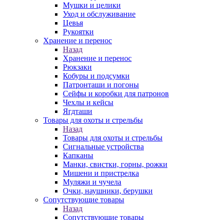
Мушки и целики
Уход и обслуживание
Цевья
Рукоятки
Хранение и перенос
Назад
Хранение и перенос
Рюкзаки
Кобуры и подсумки
Патронташи и погоны
Сейфы и коробки для патронов
Чехлы и кейсы
Ягдташи
Товары для охоты и стрельбы
Назад
Товары для охоты и стрельбы
Сигнальные устройства
Капканы
Манки, свистки, горны, рожки
Мишени и пристрелка
Муляжи и чучела
Очки, наушники, берушки
Сопутствующие товары
Назад
Сопутствующие товары