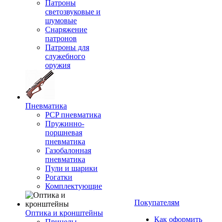
Патроны
светозвуковые и
шумовые
Снаряжение
патронов
Патроны для
служебного
оружия
Пневматика
PCP пневматика
Пружинно-
поршневая
пневматика
Газобалонная
пневматика
Пули и шарики
Рогатки
Комплектующие
Покупателям
Оптика и кронштейны
Как оформить
Прицелы