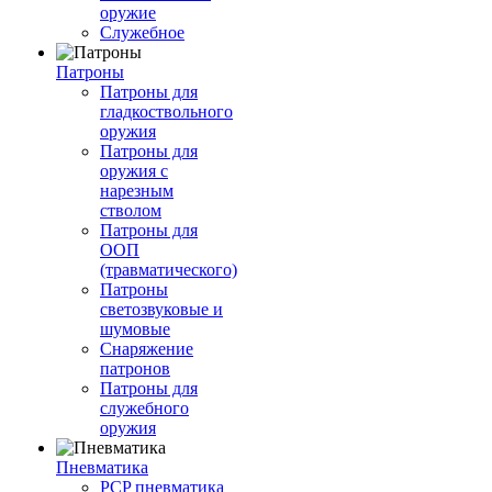
оружие
Служебное
Патроны
Патроны для
гладкоствольного
оружия
Патроны для
оружия с
нарезным
стволом
Патроны для
ООП
(травматического)
Патроны
светозвуковые и
шумовые
Снаряжение
патронов
Патроны для
служебного
оружия
Пневматика
PCP пневматика