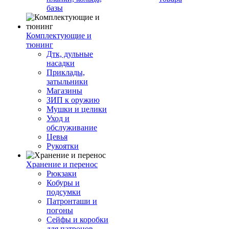
базы
Комплектующие и
тюнинг
Дтк, дульные
насадки
Приклады,
затыльники
Магазины
ЗИП к оружию
Мушки и целики
Уход и
обслуживание
Цевья
Рукоятки
Хранение и перенос
Рюкзаки
Кобуры и
подсумки
Патронташи и
погоны
Сейфы и коробки
для патронов