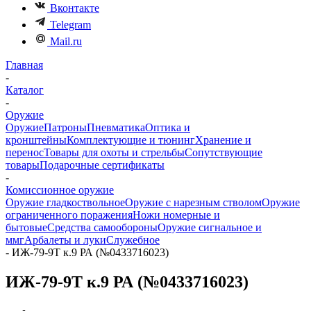
Вконтакте
Telegram
Mail.ru
Главная
-
Каталог
-
Оружие
Оружие
Патроны
Пневматика
Оптика и
кронштейны
Комплектующие и тюнинг
Хранение и
перенос
Товары для охоты и стрельбы
Сопутствующие
товары
Подарочные сертификаты
-
Комиссионное оружие
Оружие гладкоствольное
Оружие с нарезным стволом
Оружие
ограниченного поражения
Ножи номерные и
бытовые
Средства самообороны
Оружие сигнальное и
ммг
Арбалеты и луки
Служебное
-
ИЖ-79-9Т к.9 РА (№0433716023)
ИЖ-79-9Т к.9 РА (№0433716023)