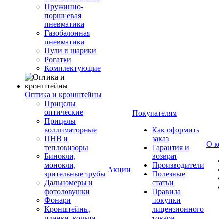
Пружинно-
поршневая
пневматика
Газобалонная
пневматика
Пули и шарики
Рогатки
Комплектующие
Оптика и кронштейны
Прицелы
оптические
Покупателям
Прицелы
коллиматорные
Как оформить
ПНВ и
заказ
О к
тепловизоры
Гарантия и
Бинокли,
возврат
монокли,
Производители
Акции
зрительные трубы
Полезные
Дальномеры и
статьи
фотоловушки
Правила
Фонари
покупки
Кронштейны,
лицензионного
планки, кольца,
товара