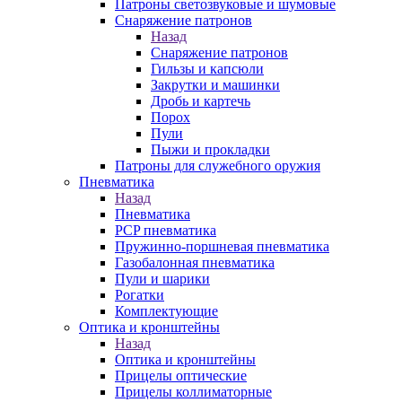
Патроны светозвуковые и шумовые
Снаряжение патронов
Назад
Снаряжение патронов
Гильзы и капсюли
Закрутки и машинки
Дробь и картечь
Порох
Пули
Пыжи и прокладки
Патроны для служебного оружия
Пневматика
Назад
Пневматика
PCP пневматика
Пружинно-поршневая пневматика
Газобалонная пневматика
Пули и шарики
Рогатки
Комплектующие
Оптика и кронштейны
Назад
Оптика и кронштейны
Прицелы оптические
Прицелы коллиматорные