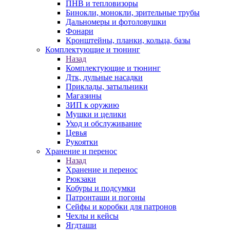
ПНВ и тепловизоры
Бинокли, монокли, зрительные трубы
Дальномеры и фотоловушки
Фонари
Кронштейны, планки, кольца, базы
Комплектующие и тюнинг
Назад
Комплектующие и тюнинг
Дтк, дульные насадки
Приклады, затыльники
Магазины
ЗИП к оружию
Мушки и целики
Уход и обслуживание
Цевья
Рукоятки
Хранение и перенос
Назад
Хранение и перенос
Рюкзаки
Кобуры и подсумки
Патронташи и погоны
Сейфы и коробки для патронов
Чехлы и кейсы
Ягдташи