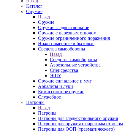
Назад
Каталог
Оружие
Назад
Оружие
Оружие гладкоствольное
Оружие с нарезным стволом
Оружие ограниченного поражения
Ножи номерные и бытовые
Средства самообороны
Назад
Средства самообороны
Аэрозольные устройства
Спецсредства
ЭШУ
Оружие сигнальное и ммг
Арбалеты и луки
Комиссионное оружие
Служебное
Патроны
Назад
Патроны
Патроны для гладкоствольного оружия
Патроны для оружия с нарезным стволом
Патроны для ООП (травматического)