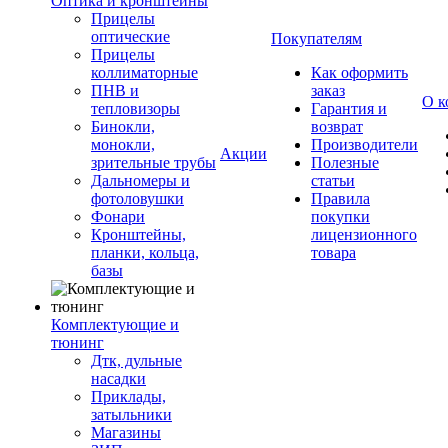
Оптика и кронштейны
Прицелы
оптические
Покупателям
Прицелы
коллиматорные
Как оформить
ПНВ и
заказ
О к
тепловизоры
Гарантия и
Бинокли,
возврат
монокли,
Производители
Акции
зрительные трубы
Полезные
Дальномеры и
статьи
фотоловушки
Правила
Фонари
покупки
Кронштейны,
лицензионного
планки, кольца,
товара
базы
Комплектующие и
тюнинг
Дтк, дульные
насадки
Приклады,
затыльники
Магазины