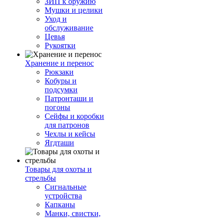
ЗИП к оружию
Мушки и целики
Уход и
обслуживание
Цевья
Рукоятки
Хранение и перенос
Рюкзаки
Кобуры и
подсумки
Патронташи и
погоны
Сейфы и коробки
для патронов
Чехлы и кейсы
Ягдташи
Товары для охоты и
стрельбы
Сигнальные
устройства
Капканы
Манки, свистки,