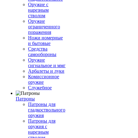
Оружие с
нарезным
стволом
Оружие
ограниченного
поражения
Ножи номерные
и бытовые
Средства
самообороны
Оружие
сигнальное и ммг
Арбалеты и луки
Комиссионное
оружие
Служебное
Патроны
Патроны для
гладкоствольного
оружия
Патроны для
оружия с
нарезным
стволом