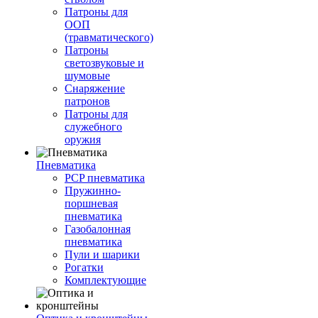
Патроны для
ООП
(травматического)
Патроны
светозвуковые и
шумовые
Снаряжение
патронов
Патроны для
служебного
оружия
Пневматика
PCP пневматика
Пружинно-
поршневая
пневматика
Газобалонная
пневматика
Пули и шарики
Рогатки
Комплектующие