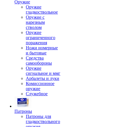
Оружие
Оружие
гладкоствольное
Оружие с
нарезным
стволом
Оружие
ограниченного
поражения
Ножи номерные
и бытовые
Средства
самообороны
Оружие
сигнальное и ммг
Арбалеты и луки
Комиссионное
оружие
Служебное
Патроны
Патроны для
гладкоствольного
оружия