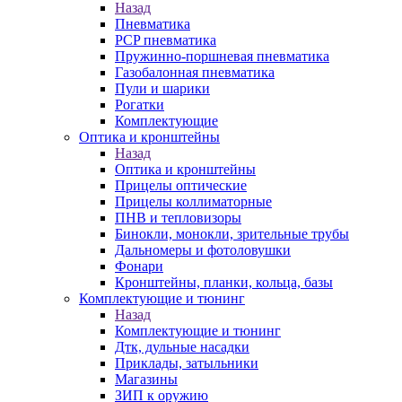
Назад
Пневматика
PCP пневматика
Пружинно-поршневая пневматика
Газобалонная пневматика
Пули и шарики
Рогатки
Комплектующие
Оптика и кронштейны
Назад
Оптика и кронштейны
Прицелы оптические
Прицелы коллиматорные
ПНВ и тепловизоры
Бинокли, монокли, зрительные трубы
Дальномеры и фотоловушки
Фонари
Кронштейны, планки, кольца, базы
Комплектующие и тюнинг
Назад
Комплектующие и тюнинг
Дтк, дульные насадки
Приклады, затыльники
Магазины
ЗИП к оружию