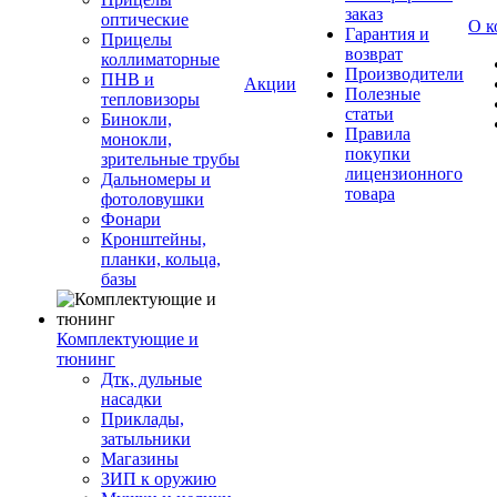
заказ
оптические
О к
Гарантия и
Прицелы
возврат
коллиматорные
Производители
ПНВ и
Акции
Полезные
тепловизоры
статьи
Бинокли,
Правила
монокли,
покупки
зрительные трубы
лицензионного
Дальномеры и
товара
фотоловушки
Фонари
Кронштейны,
планки, кольца,
базы
Комплектующие и
тюнинг
Дтк, дульные
насадки
Приклады,
затыльники
Магазины
ЗИП к оружию