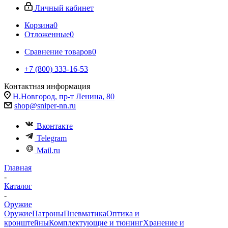
Личный кабинет
Корзина
0
Отложенные
0
Сравнение товаров
0
+7 (800) 333-16-53
Контактная информация
Н.Новгород, пр-т Ленина, 80
shop@sniper-nn.ru
Вконтакте
Telegram
Mail.ru
Главная
-
Каталог
-
Оружие
Оружие
Патроны
Пневматика
Оптика и
кронштейны
Комплектующие и тюнинг
Хранение и