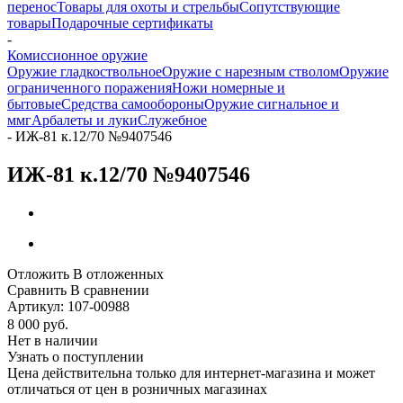
перенос
Товары для охоты и стрельбы
Сопутствующие
товары
Подарочные сертификаты
-
Комиссионное оружие
Оружие гладкоствольное
Оружие с нарезным стволом
Оружие
ограниченного поражения
Ножи номерные и
бытовые
Средства самообороны
Оружие сигнальное и
ммг
Арбалеты и луки
Служебное
-
ИЖ-81 к.12/70 №9407546
ИЖ-81 к.12/70 №9407546
Отложить
В отложенных
Сравнить
В сравнении
Артикул:
107-00988
8 000
руб.
Нет в наличии
Узнать о поступлении
Цена действительна только для интернет-магазина и может
отличаться от цен в розничных магазинах