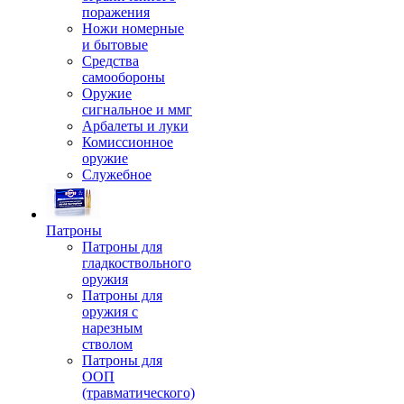
поражения
Ножи номерные
и бытовые
Средства
самообороны
Оружие
сигнальное и ммг
Арбалеты и луки
Комиссионное
оружие
Служебное
Патроны
Патроны для
гладкоствольного
оружия
Патроны для
оружия с
нарезным
стволом
Патроны для
ООП
(травматического)