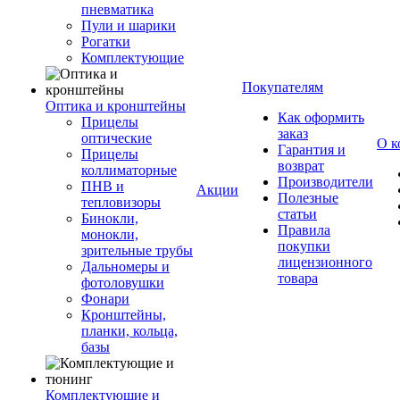
пневматика
Пули и шарики
Рогатки
Комплектующие
Покупателям
Оптика и кронштейны
Как оформить
Прицелы
заказ
оптические
О к
Гарантия и
Прицелы
возврат
коллиматорные
Производители
ПНВ и
Акции
Полезные
тепловизоры
статьи
Бинокли,
Правила
монокли,
покупки
зрительные трубы
лицензионного
Дальномеры и
товара
фотоловушки
Фонари
Кронштейны,
планки, кольца,
базы
Комплектующие и