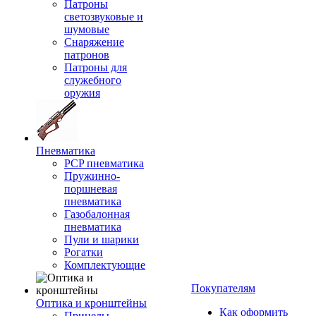
Патроны
светозвуковые и
шумовые
Снаряжение
патронов
Патроны для
служебного
оружия
Пневматика
PCP пневматика
Пружинно-
поршневая
пневматика
Газобалонная
пневматика
Пули и шарики
Рогатки
Комплектующие
Покупателям
Оптика и кронштейны
Как оформить
Прицелы