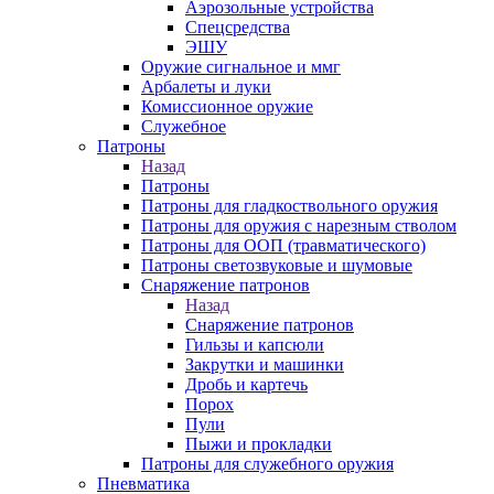
Аэрозольные устройства
Спецсредства
ЭШУ
Оружие сигнальное и ммг
Арбалеты и луки
Комиссионное оружие
Служебное
Патроны
Назад
Патроны
Патроны для гладкоствольного оружия
Патроны для оружия с нарезным стволом
Патроны для ООП (травматического)
Патроны светозвуковые и шумовые
Снаряжение патронов
Назад
Снаряжение патронов
Гильзы и капсюли
Закрутки и машинки
Дробь и картечь
Порох
Пули
Пыжи и прокладки
Патроны для служебного оружия
Пневматика