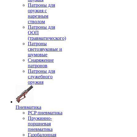
Патроны для
оружия с
нарезным
стволом
Патроны для
ООП
(травматического)
Патроны
светозвуковые и
шумовые
Снаряжение
патронов
Патроны для
служебного
оружия
Пневматика
PCP пневматика
Пружинно-
поршневая
пневматика
Газобалонная