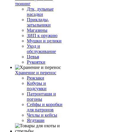
тюнинг
Дтк, дульные
насадки
Приклады,
затыльники
Магазины
ЗИП к оружию
Мушки и целики
Уход и
обслуживание
Цевья
Рукоятки
Хранение и перенос
Рюкзаки
Кобуры и
подсумки
Патронташи и
погоны
Сейфы и коробки
для патронов
Чехлы и кейсы
Ягдташи