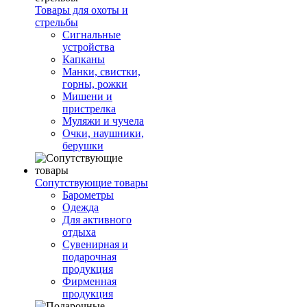
Товары для охоты и
стрельбы
Сигнальные
устройства
Капканы
Манки, свистки,
горны, рожки
Мишени и
пристрелка
Муляжи и чучела
Очки, наушники,
берушки
Сопутствующие товары
Барометры
Одежда
Для активного
отдыха
Сувенирная и
подарочная
продукция
Фирменная
продукция