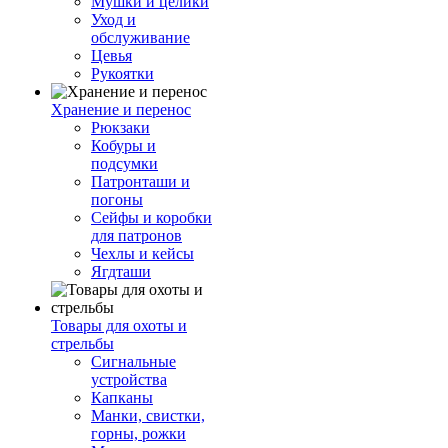
Мушки и целики
Уход и
обслуживание
Цевья
Рукоятки
Хранение и перенос
Рюкзаки
Кобуры и
подсумки
Патронташи и
погоны
Сейфы и коробки
для патронов
Чехлы и кейсы
Ягдташи
Товары для охоты и
стрельбы
Сигнальные
устройства
Капканы
Манки, свистки,
горны, рожки