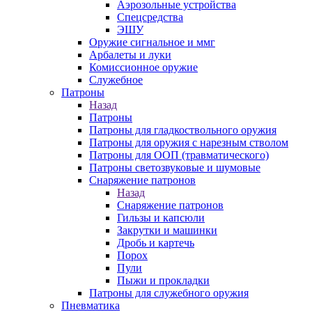
Аэрозольные устройства
Спецсредства
ЭШУ
Оружие сигнальное и ммг
Арбалеты и луки
Комиссионное оружие
Служебное
Патроны
Назад
Патроны
Патроны для гладкоствольного оружия
Патроны для оружия с нарезным стволом
Патроны для ООП (травматического)
Патроны светозвуковые и шумовые
Снаряжение патронов
Назад
Снаряжение патронов
Гильзы и капсюли
Закрутки и машинки
Дробь и картечь
Порох
Пули
Пыжи и прокладки
Патроны для служебного оружия
Пневматика