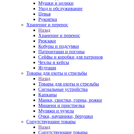
Мушки и целики
Уход и обслуживание
Цевья
Рукоятки
Хранение и перенос
Назад
Хранение и перенос
Рюкзаки
Кобуры и подсумки
Патронташи и погоны
Сейфы и коробки для патронов
Чехлы и кейсы
Ягдташи
Товары для охоты и стрельбы
Назад
Товары для охоты и стрельбы
Сигнальные устройства
Капканы
Манки, свистки, горны, рожки
Мишени и пристрелка
Муляжи и чучела
Очки, наушники, берушки
Сопутствующие товары
Назад
Сопутствующие товары