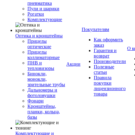
пневматика
Пули и шарики
Рогатки
Комплектующие
Покупателям
Оптика и кронштейны
Как оформить
Прицелы
заказ
оптические
О к
Гарантия и
Прицелы
возврат
коллиматорные
Производители
ПНВ и
Акции
Полезные
тепловизоры
статьи
Бинокли,
Правила
монокли,
покупки
зрительные трубы
лицензионного
Дальномеры и
товара
фотоловушки
Фонари
Кронштейны,
планки, кольца,
базы
Комплектующие и