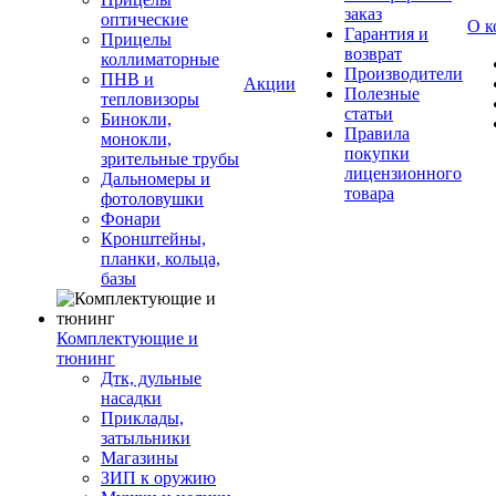
заказ
оптические
О к
Гарантия и
Прицелы
возврат
коллиматорные
Производители
ПНВ и
Акции
Полезные
тепловизоры
статьи
Бинокли,
Правила
монокли,
покупки
зрительные трубы
лицензионного
Дальномеры и
товара
фотоловушки
Фонари
Кронштейны,
планки, кольца,
базы
Комплектующие и
тюнинг
Дтк, дульные
насадки
Приклады,
затыльники
Магазины
ЗИП к оружию