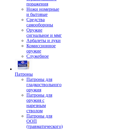
поражения
Ножи номерные
и бытовые
Средства
самообороны
Оружие
сигнальное и ммг
Арбалеты и луки
Комиссионное
оружие
Служебное
Патроны
Патроны для
гладкоствольного
оружия
Патроны для
оружия с
нарезным
стволом
Патроны для
ООП
(травматического)