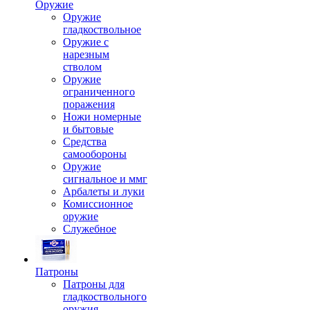
Оружие
Оружие
гладкоствольное
Оружие с
нарезным
стволом
Оружие
ограниченного
поражения
Ножи номерные
и бытовые
Средства
самообороны
Оружие
сигнальное и ммг
Арбалеты и луки
Комиссионное
оружие
Служебное
Патроны
Патроны для
гладкоствольного
оружия