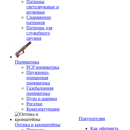
Патроны
светозвуковые и
шумовые
Снаряжение
патронов
Патроны для
служебного
оружия
Пневматика
PCP пневматика
Пружинно-
поршневая
пневматика
Газобалонная
пневматика
Пули и шарики
Рогатки
Комплектующие
Покупателям
Оптика и кронштейны
Как оформить
Прицелы