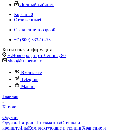
Личный кабинет
Корзина
0
Отложенные
0
Сравнение товаров
0
+7 (800) 333-16-53
Контактная информация
Н.Новгород, пр-т Ленина, 80
shop@sniper-nn.ru
Вконтакте
Telegram
Mail.ru
Главная
-
Каталог
-
Оружие
Оружие
Патроны
Пневматика
Оптика и
кронштейны
Комплектующие и тюнинг
Хранение и