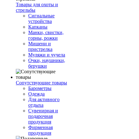
Товары для охоты и
стрельбы
Сигнальные
устройства
Капканы
Манки, свистки,
горны, рожки
Мишени и
пристрелка
Муляжи и чучела
Очки, наушники,
берушки
Сопутствующие товары
Барометры
Одежда
Для активного
отдыха
Сувенирная и
подарочная
продукция
Фирменная
продукция