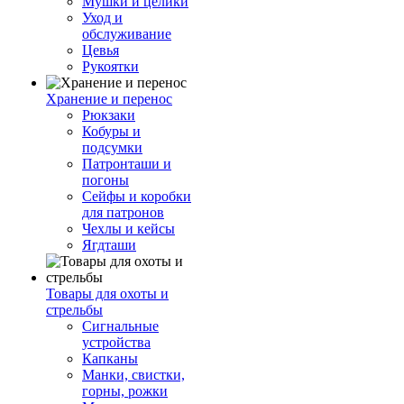
Мушки и целики
Уход и
обслуживание
Цевья
Рукоятки
Хранение и перенос
Рюкзаки
Кобуры и
подсумки
Патронташи и
погоны
Сейфы и коробки
для патронов
Чехлы и кейсы
Ягдташи
Товары для охоты и
стрельбы
Сигнальные
устройства
Капканы
Манки, свистки,
горны, рожки