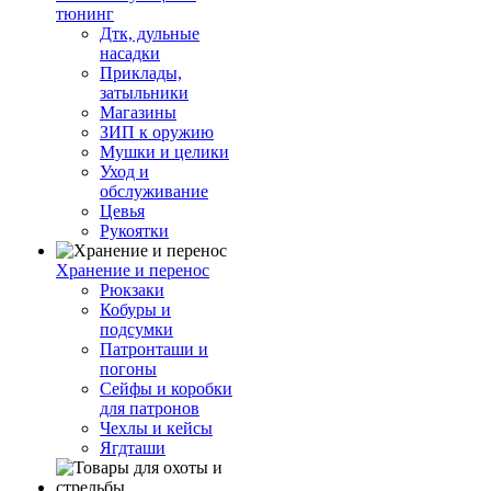
тюнинг
Дтк, дульные
насадки
Приклады,
затыльники
Магазины
ЗИП к оружию
Мушки и целики
Уход и
обслуживание
Цевья
Рукоятки
Хранение и перенос
Рюкзаки
Кобуры и
подсумки
Патронташи и
погоны
Сейфы и коробки
для патронов
Чехлы и кейсы
Ягдташи