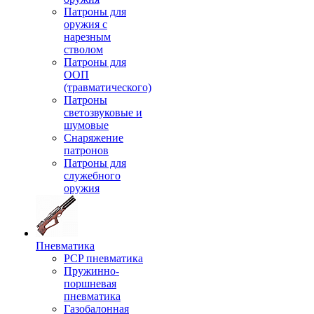
Патроны для
оружия с
нарезным
стволом
Патроны для
ООП
(травматического)
Патроны
светозвуковые и
шумовые
Снаряжение
патронов
Патроны для
служебного
оружия
Пневматика
PCP пневматика
Пружинно-
поршневая
пневматика
Газобалонная