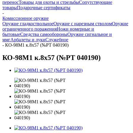
перенос
Товары для охоты и стрельбы
Сопутствующие
товары
Подарочные сертификаты
-
Комиссионное оружие
Оружие гладкоствольное
Оружие с нарезным стволом
Оружие
ограниченного поражения
Ножи номерные и
бытовые
Средства самообороны
Оружие сигнальное и
ммг
Арбалеты и луки
Служебное
-
КО-98М1 к.8х57 (№РТ 040190)
КО-98М1 к.8х57 (№РТ 040190)