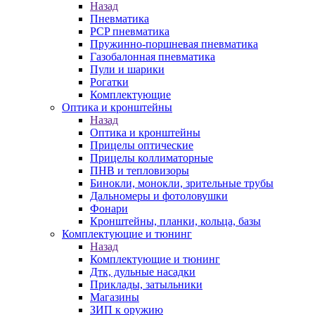
Назад
Пневматика
PCP пневматика
Пружинно-поршневая пневматика
Газобалонная пневматика
Пули и шарики
Рогатки
Комплектующие
Оптика и кронштейны
Назад
Оптика и кронштейны
Прицелы оптические
Прицелы коллиматорные
ПНВ и тепловизоры
Бинокли, монокли, зрительные трубы
Дальномеры и фотоловушки
Фонари
Кронштейны, планки, кольца, базы
Комплектующие и тюнинг
Назад
Комплектующие и тюнинг
Дтк, дульные насадки
Приклады, затыльники
Магазины
ЗИП к оружию