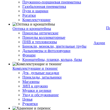
Пружинно-поршневая пневматика
Газобалонная пневматика
Пули и шарики
Рогатки
Комплектующие
П
Оптика и кронштейны
Прицелы оптические
Прицелы коллиматорные
ПНВ и тепловизоры
Акции
Бинокли, монокли, зрительные трубы
Дальномеры и фотоловушки
Фонари
Кронштейны, планки, кольца, базы
Комплектующие и тюнинг
Дтк, дульные насадки
Приклады, затыльники
Магазины
ЗИП к оружию
Мушки и целики
Уход и обслуживание
Цевья
Рукоятки