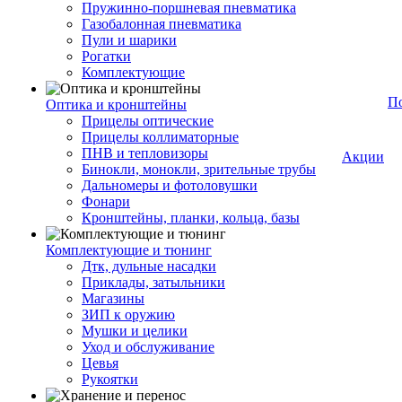
Пружинно-поршневая пневматика
Газобалонная пневматика
Пули и шарики
Рогатки
Комплектующие
П
Оптика и кронштейны
Прицелы оптические
Прицелы коллиматорные
ПНВ и тепловизоры
Акции
Бинокли, монокли, зрительные трубы
Дальномеры и фотоловушки
Фонари
Кронштейны, планки, кольца, базы
Комплектующие и тюнинг
Дтк, дульные насадки
Приклады, затыльники
Магазины
ЗИП к оружию
Мушки и целики
Уход и обслуживание
Цевья
Рукоятки