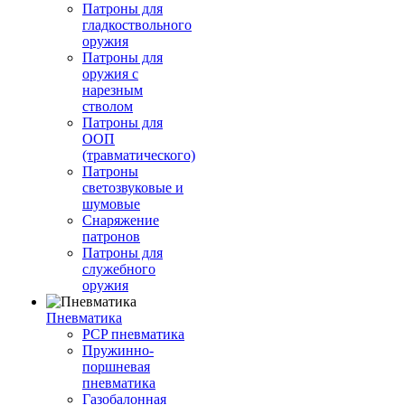
Патроны для
гладкоствольного
оружия
Патроны для
оружия с
нарезным
стволом
Патроны для
ООП
(травматического)
Патроны
светозвуковые и
шумовые
Снаряжение
патронов
Патроны для
служебного
оружия
Пневматика
PCP пневматика
Пружинно-
поршневая
пневматика
Газобалонная