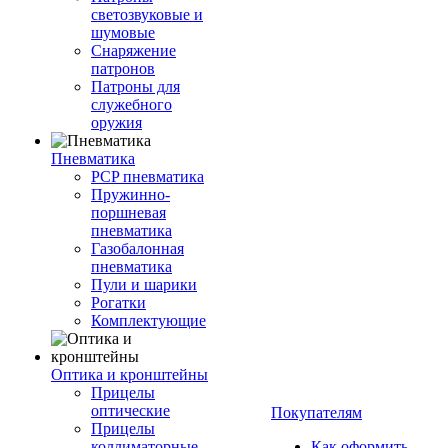
светозвуковые и
шумовые
Снаряжение
патронов
Патроны для
служебного
оружия
Пневматика
PCP пневматика
Пружинно-
поршневая
пневматика
Газобалонная
пневматика
Пули и шарики
Рогатки
Комплектующие
Оптика и кронштейны
Прицелы
оптические
Покупателям
Прицелы
коллиматорные
Как оформить