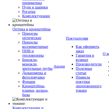
пневматика
Пули и шарики
Рогатки
Комплектующие
Оптика и кронштейны
Прицелы
оптические
Покупателям
Прицелы
коллиматорные
Как оформить
ПНВ и
заказ
О к
тепловизоры
Гарантия и
Бинокли,
возврат
монокли,
Производители
Акции
зрительные трубы
Полезные
Дальномеры и
статьи
фотоловушки
Правила
Фонари
покупки
Кронштейны,
лицензионного
планки, кольца,
товара
базы
Комплектующие и