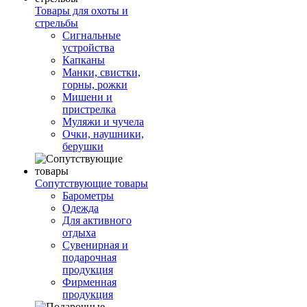
Товары для охоты и
стрельбы
Сигнальные
устройства
Капканы
Манки, свистки,
горны, рожки
Мишени и
пристрелка
Муляжи и чучела
Очки, наушники,
берушки
Сопутствующие товары
Барометры
Одежда
Для активного
отдыха
Сувенирная и
подарочная
продукция
Фирменная
продукция