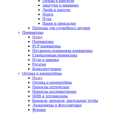
Гильзы и капсюли
Закрутки и машинки
Дробь и картечь
Порох
Пули
Пыжи и прокладки
Патроны для служебного оружия
Пневматика
Назад
Пневматика
PCP пневматика
Пружинно-поршневая пневматика
Газобалонная пневматика
Пули и шарики
Рогатки
Комплектующие
Оптика и кронштейны
Назад
Оптика и кронштейны
Прицелы оптические
Прицелы коллиматорные
ПНВ и тепловизоры
Бинокли, монокли, зрительные трубы
Дальномеры и фотоловушки
Фонари