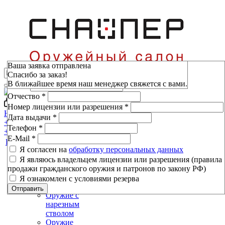
Зарезервировать
Ваша заявка отправлена
Спасибо за заказ!
Фамилия
*
В ближайшее время наш менеджер свяжется с вами.
Имя
*
Отчество
*
Войти
Мой кабинет
Номер лицензии или разрешения
*
Н.Новгород, пр-т Ленина, 80
Дата выдачи
*
+7 (800) 333-16-53
Телефон
*
+7 (800) 333-16-53
E-Mail
*
Каталог
Я согласен на
обработку персональных данных
Я являюсь владельцем лицензии или разрешения (правила
Оружие
продажи гражданского оружия и патронов по закону РФ)
Оружие
Я ознакомлен с условиями резерва
гладкоствольное
Отправить
Оружие с
нарезным
стволом
Оружие