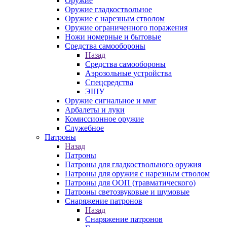
Оружие
Оружие гладкоствольное
Оружие с нарезным стволом
Оружие ограниченного поражения
Ножи номерные и бытовые
Средства самообороны
Назад
Средства самообороны
Аэрозольные устройства
Спецсредства
ЭШУ
Оружие сигнальное и ммг
Арбалеты и луки
Комиссионное оружие
Служебное
Патроны
Назад
Патроны
Патроны для гладкоствольного оружия
Патроны для оружия с нарезным стволом
Патроны для ООП (травматического)
Патроны светозвуковые и шумовые
Снаряжение патронов
Назад
Снаряжение патронов