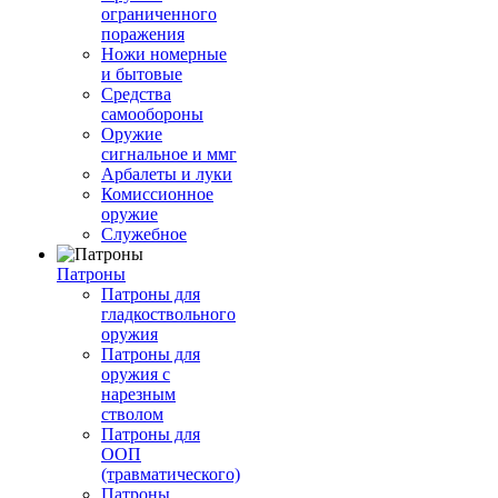
ограниченного
поражения
Ножи номерные
и бытовые
Средства
самообороны
Оружие
сигнальное и ммг
Арбалеты и луки
Комиссионное
оружие
Служебное
Патроны
Патроны для
гладкоствольного
оружия
Патроны для
оружия с
нарезным
стволом
Патроны для
ООП
(травматического)
Патроны