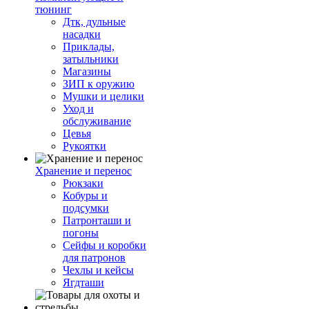
тюнинг
Дтк, дульные
насадки
Приклады,
затыльники
Магазины
ЗИП к оружию
Мушки и целики
Уход и
обслуживание
Цевья
Рукоятки
Хранение и перенос
Рюкзаки
Кобуры и
подсумки
Патронташи и
погоны
Сейфы и коробки
для патронов
Чехлы и кейсы
Ягдташи