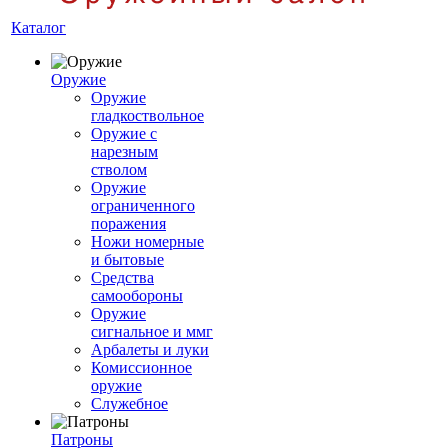
Каталог
Оружие
Оружие
гладкоствольное
Оружие с
нарезным
стволом
Оружие
ограниченного
поражения
Ножи номерные
и бытовые
Средства
самообороны
Оружие
сигнальное и ммг
Арбалеты и луки
Комиссионное
оружие
Служебное
Патроны