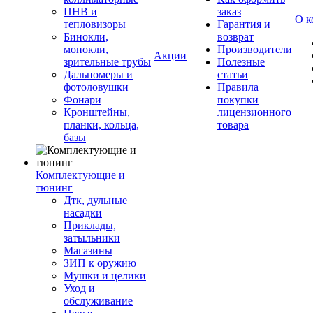
ПНВ и
заказ
О к
тепловизоры
Гарантия и
Бинокли,
возврат
монокли,
Производители
Акции
зрительные трубы
Полезные
Дальномеры и
статьи
фотоловушки
Правила
Фонари
покупки
Кронштейны,
лицензионного
планки, кольца,
товара
базы
Комплектующие и
тюнинг
Дтк, дульные
насадки
Приклады,
затыльники
Магазины
ЗИП к оружию
Мушки и целики
Уход и
обслуживание