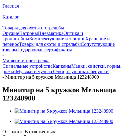
Главная
-
Каталог
-
Товары для охоты и стрельбы
Оружие
Патроны
Пневматика
Оптика и
кронштейны
Комплектующие и тюнинг
Хранение и
перенос
Товары для охоты и стрельбы
Сопутствующие
товары
Подарочные сертификаты
-
Мишени и пристрелка
Сигнальные устройства
Капканы
Манки, свистки, горны,
рожки
Муляжи и чучела
Очки, наушники, берушки
-
Минитир на 5 кружков Мельница 123248900
Минитир на 5 кружков Мельница
123248900
Отложить
В отложенных