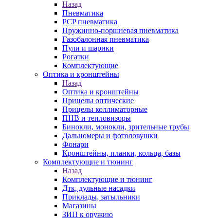
Назад
Пневматика
PCP пневматика
Пружинно-поршневая пневматика
Газобалонная пневматика
Пули и шарики
Рогатки
Комплектующие
Оптика и кронштейны
Назад
Оптика и кронштейны
Прицелы оптические
Прицелы коллиматорные
ПНВ и тепловизоры
Бинокли, монокли, зрительные трубы
Дальномеры и фотоловушки
Фонари
Кронштейны, планки, кольца, базы
Комплектующие и тюнинг
Назад
Комплектующие и тюнинг
Дтк, дульные насадки
Приклады, затыльники
Магазины
ЗИП к оружию