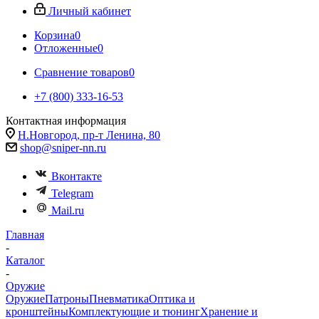
Личный кабинет
Корзина
0
Отложенные
0
Сравнение товаров
0
+7 (800) 333-16-53
Контактная информация
Н.Новгород, пр-т Ленина, 80
shop@sniper-nn.ru
Вконтакте
Telegram
Mail.ru
Главная
-
Каталог
-
Оружие
Оружие
Патроны
Пневматика
Оптика и
кронштейны
Комплектующие и тюнинг
Хранение и