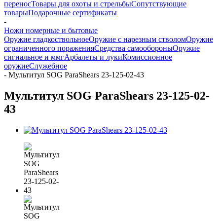
перенос
Товары для охоты и стрельбы
Сопутствующие
товары
Подарочные сертификаты
-
Ножи номерные и бытовые
Оружие гладкоствольное
Оружие с нарезным стволом
Оружие
ограниченного поражения
Средства самообороны
Оружие
сигнальное и ммг
Арбалеты и луки
Комиссионное
оружие
Служебное
-
Мультитул SOG ParaShears 23-125-02-43
Мультитул SOG ParaShears 23-125-02-
43