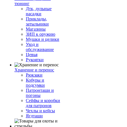
тюнинг
Дтк, дульные
насадки
Приклады,
затыльники
Магазины
ЗИП к оружию
Мушки и целики
Уход и
обслуживание
Цевья
Рукоятки
Хранение и перенос
Рюкзаки
Кобуры и
подсумки
Патронташи и
погоны
Сейфы и коробки
для патронов
Чехлы и кейсы
Ягдташи