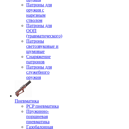
Патроны для
оружия с
нарезным
стволом
Патроны для
ООП
(травматического)
Патроны
светозвуковые и
шумовые
Снаряжение
патронов
Патроны для
служебного
оружия
Пневматика
PCP пневматика
Пружинно-
поршневая
пневматика
Газобалонная