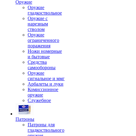
Оружие
Оружие
гладкоствольное
Оружие с
нарезным
стволом
Оружие
ограниченного
поражения
Ножи номерные
и бытовые
Средства
самообороны
Оружие
сигнальное и ммг
Арбалеты и луки
Комиссионное
оружие
Служебное
Патроны
Патроны для
гладкоствольного
оружия