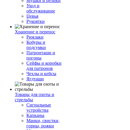
Мушки и целики
Уход и
обслуживание
Цевья
Рукоятки
Хранение и перенос
Рюкзаки
Кобуры и
подсумки
Патронташи и
погоны
Сейфы и коробки
для патронов
Чехлы и кейсы
Ягдташи
Товары для охоты и
стрельбы
Сигнальные
устройства
Капканы
Манки, свистки,
горны, рожки