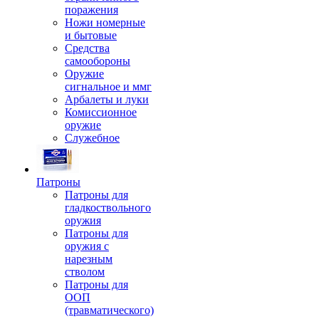
поражения
Ножи номерные
и бытовые
Средства
самообороны
Оружие
сигнальное и ммг
Арбалеты и луки
Комиссионное
оружие
Служебное
Патроны
Патроны для
гладкоствольного
оружия
Патроны для
оружия с
нарезным
стволом
Патроны для
ООП
(травматического)