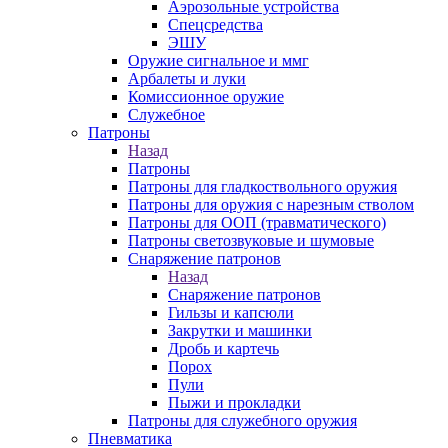
Аэрозольные устройства
Спецсредства
ЭШУ
Оружие сигнальное и ммг
Арбалеты и луки
Комиссионное оружие
Служебное
Патроны
Назад
Патроны
Патроны для гладкоствольного оружия
Патроны для оружия с нарезным стволом
Патроны для ООП (травматического)
Патроны светозвуковые и шумовые
Снаряжение патронов
Назад
Снаряжение патронов
Гильзы и капсюли
Закрутки и машинки
Дробь и картечь
Порох
Пули
Пыжи и прокладки
Патроны для служебного оружия
Пневматика