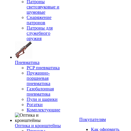
Патроны
светозвуковые и
шумовые
Снаряжение
патронов
Патроны для
служебного
оружия
Пневматика
PCP пневматика
Пружинно-
поршневая
пневматика
Газобалонная
пневматика
Пули и шарики
Рогатки
Комплектующие
Покупателям
Оптика и кронштейны
Как оформить
Прицелы