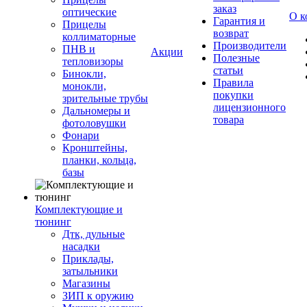
заказ
оптические
О к
Гарантия и
Прицелы
возврат
коллиматорные
Производители
ПНВ и
Акции
Полезные
тепловизоры
статьи
Бинокли,
Правила
монокли,
покупки
зрительные трубы
лицензионного
Дальномеры и
товара
фотоловушки
Фонари
Кронштейны,
планки, кольца,
базы
Комплектующие и
тюнинг
Дтк, дульные
насадки
Приклады,
затыльники
Магазины
ЗИП к оружию