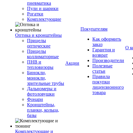
пневматика
Пули и шарики
Рогатки
Комплектующие
Покупателям
Оптика и кронштейны
Как оформить
Прицелы
заказ
оптические
О к
Гарантия и
Прицелы
возврат
коллиматорные
Производители
ПНВ и
Акции
Полезные
тепловизоры
статьи
Бинокли,
Правила
монокли,
покупки
зрительные трубы
лицензионного
Дальномеры и
товара
фотоловушки
Фонари
Кронштейны,
планки, кольца,
базы
Комплектующие и