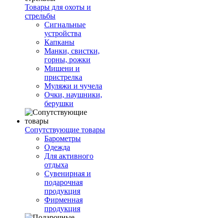
Товары для охоты и
стрельбы
Сигнальные
устройства
Капканы
Манки, свистки,
горны, рожки
Мишени и
пристрелка
Муляжи и чучела
Очки, наушники,
берушки
Сопутствующие товары
Барометры
Одежда
Для активного
отдыха
Сувенирная и
подарочная
продукция
Фирменная
продукция