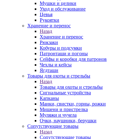
Мушки и целики
Уход и обслуживание
Цевья
Рукоятки
Хранение и перенос
Назад
Хранение и перенос
Рюкзаки
Кобуры и подсумки
Патронташи и погоны
Сейфы и коробки для патронов
Чехлы и кейсы
Ягдташи
Товары для охоты и стрельбы
Назад
Товары для охоты и стрельбы
Сигнальные устройства
Капканы
Манки, свистки, горны, рожки
Мишени и пристрелка
Муляжи и чучела
Очки, наушники, берушки
Сопутствующие товары
Назад
Сопутствующие товары