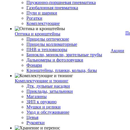
Пружинно-поршневая пневматика
Газобалонная пневматика
Пули и шарики
Рогатки
Комплектующие
П
Оптика и кронштейны
Прицелы оптические
Прицелы коллиматорные
ПНВ и тепловизоры
Акции
Бинокли, монокли, зрительные трубы
Дальномеры и фотоловушки
Фонари
Кронштейны, планки, кольца, базы
Комплектующие и тюнинг
Дтк, дульные насадки
Приклады, затыльники
Магазины
ЗИП к оружию
Мушки и целики
Уход и обслуживание
Цевья
Рукоятки