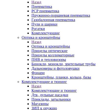
Назад
Пневматика
PCP пневматика
Пружинно-поршневая пневматика
Газобалонная пневматика
Пули и шарики
Рогатки
Комплектующие
Оптика и кронштейны
Назад
Оптика и кронштейны
Прицелы оптические
Прицелы коллиматорные
ПНВ и тепловизоры
Бинокли, монокли, зрительные трубы
Дальномеры и фотоловушки
Фонари
Кронштейны, планки, кольца, базы
Комплектующие и тюнинг
Назад
Комплектующие и тюнинг
Дтк, дульные насадки
Приклады, затыльники
Магазины
ЗИП к оружию