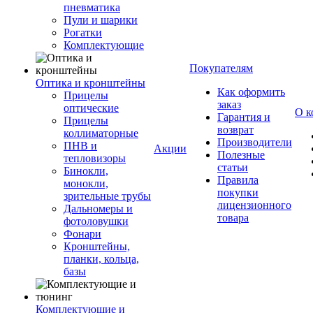
пневматика
Пули и шарики
Рогатки
Комплектующие
Покупателям
Оптика и кронштейны
Как оформить
Прицелы
заказ
оптические
О к
Гарантия и
Прицелы
возврат
коллиматорные
Производители
ПНВ и
Акции
Полезные
тепловизоры
статьи
Бинокли,
Правила
монокли,
покупки
зрительные трубы
лицензионного
Дальномеры и
товара
фотоловушки
Фонари
Кронштейны,
планки, кольца,
базы
Комплектующие и