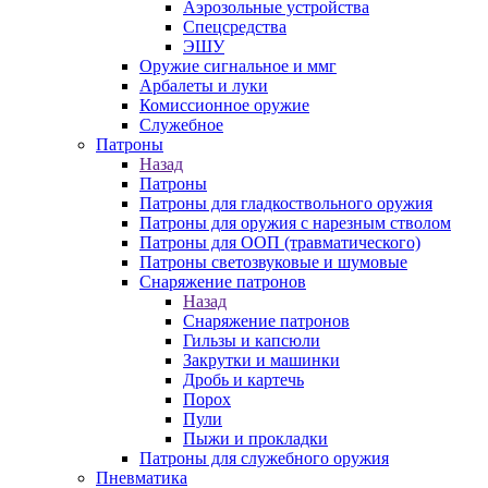
Аэрозольные устройства
Спецсредства
ЭШУ
Оружие сигнальное и ммг
Арбалеты и луки
Комиссионное оружие
Служебное
Патроны
Назад
Патроны
Патроны для гладкоствольного оружия
Патроны для оружия с нарезным стволом
Патроны для ООП (травматического)
Патроны светозвуковые и шумовые
Снаряжение патронов
Назад
Снаряжение патронов
Гильзы и капсюли
Закрутки и машинки
Дробь и картечь
Порох
Пули
Пыжи и прокладки
Патроны для служебного оружия
Пневматика