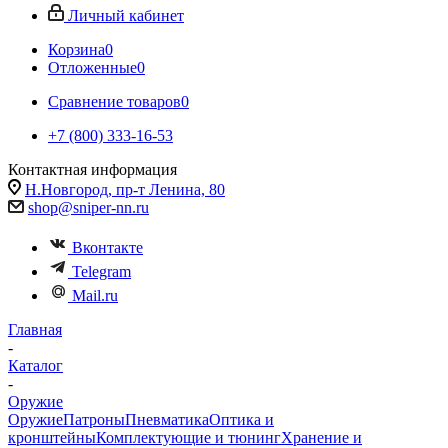
Личный кабинет
Корзина
0
Отложенные
0
Сравнение товаров
0
+7 (800) 333-16-53
Контактная информация
Н.Новгород, пр-т Ленина, 80
shop@sniper-nn.ru
Вконтакте
Telegram
Mail.ru
Главная
-
Каталог
-
Оружие
Оружие
Патроны
Пневматика
Оптика и
кронштейны
Комплектующие и тюнинг
Хранение и