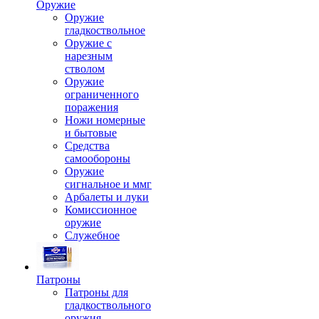
Оружие
Оружие
гладкоствольное
Оружие с
нарезным
стволом
Оружие
ограниченного
поражения
Ножи номерные
и бытовые
Средства
самообороны
Оружие
сигнальное и ммг
Арбалеты и луки
Комиссионное
оружие
Служебное
Патроны
Патроны для
гладкоствольного
оружия