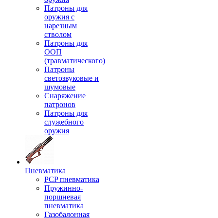
Патроны для
оружия с
нарезным
стволом
Патроны для
ООП
(травматического)
Патроны
светозвуковые и
шумовые
Снаряжение
патронов
Патроны для
служебного
оружия
Пневматика
PCP пневматика
Пружинно-
поршневая
пневматика
Газобалонная