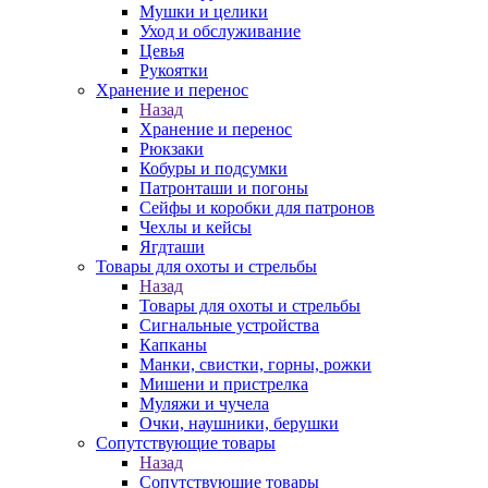
Мушки и целики
Уход и обслуживание
Цевья
Рукоятки
Хранение и перенос
Назад
Хранение и перенос
Рюкзаки
Кобуры и подсумки
Патронташи и погоны
Сейфы и коробки для патронов
Чехлы и кейсы
Ягдташи
Товары для охоты и стрельбы
Назад
Товары для охоты и стрельбы
Сигнальные устройства
Капканы
Манки, свистки, горны, рожки
Мишени и пристрелка
Муляжи и чучела
Очки, наушники, берушки
Сопутствующие товары
Назад
Сопутствующие товары