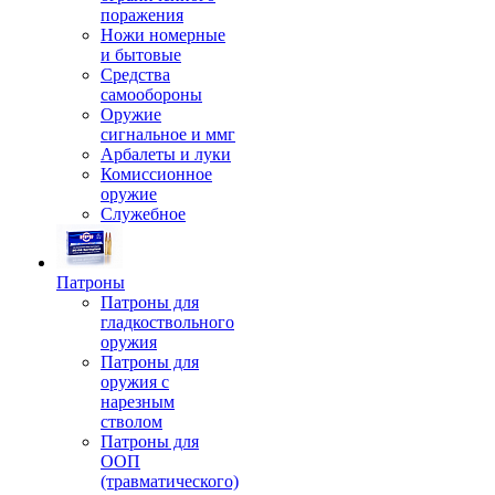
поражения
Ножи номерные
и бытовые
Средства
самообороны
Оружие
сигнальное и ммг
Арбалеты и луки
Комиссионное
оружие
Служебное
Патроны
Патроны для
гладкоствольного
оружия
Патроны для
оружия с
нарезным
стволом
Патроны для
ООП
(травматического)