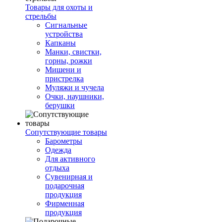
Товары для охоты и
стрельбы
Сигнальные
устройства
Капканы
Манки, свистки,
горны, рожки
Мишени и
пристрелка
Муляжи и чучела
Очки, наушники,
берушки
Сопутствующие товары
Барометры
Одежда
Для активного
отдыха
Сувенирная и
подарочная
продукция
Фирменная
продукция