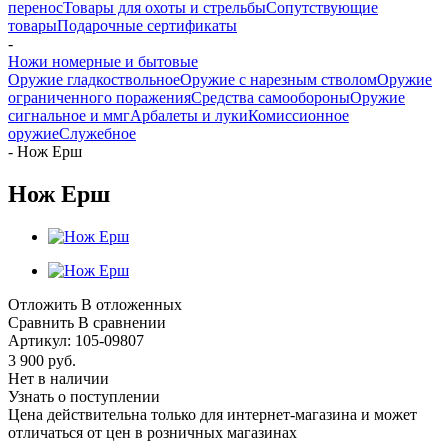
перенос
Товары для охоты и стрельбы
Сопутствующие
товары
Подарочные сертификаты
-
Ножи номерные и бытовые
Оружие гладкоствольное
Оружие с нарезным стволом
Оружие
ограниченного поражения
Средства самообороны
Оружие
сигнальное и ммг
Арбалеты и луки
Комиссионное
оружие
Служебное
-
Нож Ерш
Нож Ерш
Отложить
В отложенных
Сравнить
В сравнении
Артикул:
105-09807
3 900
руб.
Нет в наличии
Узнать о поступлении
Цена действительна только для интернет-магазина и может
отличаться от цен в розничных магазинах