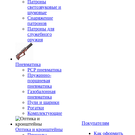
Патроны
светозвуковые и
шумовые
Снаряжение
патронов
Патроны для
служебного
оружия
Пневматика
PCP пневматика
Пружинно-
поршневая
пневматика
Газобалонная
пневматика
Пули и шарики
Рогатки
Комплектующие
Покупателям
Оптика и кронштейны
Как оформить
Прицелы