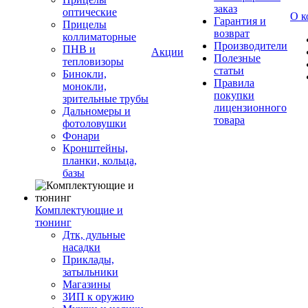
заказ
оптические
О к
Гарантия и
Прицелы
возврат
коллиматорные
Производители
ПНВ и
Акции
Полезные
тепловизоры
статьи
Бинокли,
Правила
монокли,
покупки
зрительные трубы
лицензионного
Дальномеры и
товара
фотоловушки
Фонари
Кронштейны,
планки, кольца,
базы
Комплектующие и
тюнинг
Дтк, дульные
насадки
Приклады,
затыльники
Магазины
ЗИП к оружию