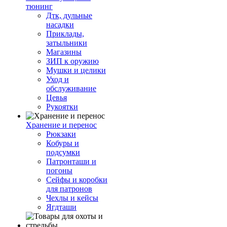
тюнинг
Дтк, дульные
насадки
Приклады,
затыльники
Магазины
ЗИП к оружию
Мушки и целики
Уход и
обслуживание
Цевья
Рукоятки
Хранение и перенос
Рюкзаки
Кобуры и
подсумки
Патронташи и
погоны
Сейфы и коробки
для патронов
Чехлы и кейсы
Ягдташи