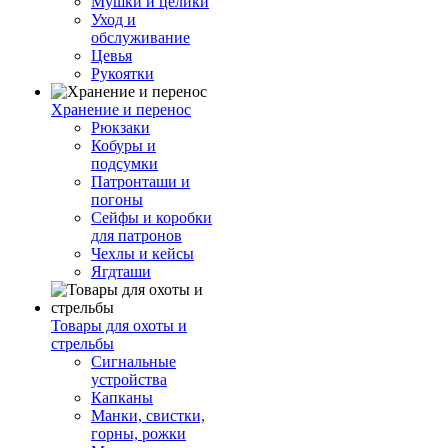
Мушки и целики
Уход и
обслуживание
Цевья
Рукоятки
Хранение и перенос
Рюкзаки
Кобуры и
подсумки
Патронташи и
погоны
Сейфы и коробки
для патронов
Чехлы и кейсы
Ягдташи
Товары для охоты и
стрельбы
Сигнальные
устройства
Капканы
Манки, свистки,
горны, рожки