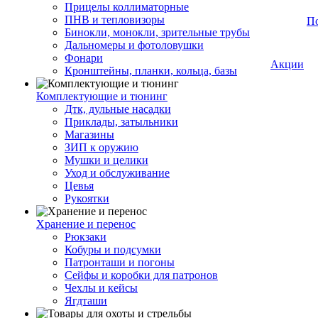
Прицелы коллиматорные
ПНВ и тепловизоры
П
Бинокли, монокли, зрительные трубы
Дальномеры и фотоловушки
Фонари
Акции
Кронштейны, планки, кольца, базы
Комплектующие и тюнинг
Дтк, дульные насадки
Приклады, затыльники
Магазины
ЗИП к оружию
Мушки и целики
Уход и обслуживание
Цевья
Рукоятки
Хранение и перенос
Рюкзаки
Кобуры и подсумки
Патронташи и погоны
Сейфы и коробки для патронов
Чехлы и кейсы
Ягдташи