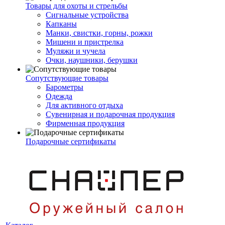
Товары для охоты и стрельбы
Сигнальные устройства
Капканы
Манки, свистки, горны, рожки
Мишени и пристрелка
Муляжи и чучела
Очки, наушники, берушки
Сопутствующие товары
Барометры
Одежда
Для активного отдыха
Сувенирная и подарочная продукция
Фирменная продукция
Подарочные сертификаты