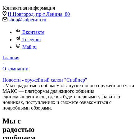
Контактная информация
Н.Новгород, пр-т Ленина, 80
shop@sniper-nn.ru
Вконтакте
Telegram
Mail.ru
Главная
-
О компании
-
Новости - оружейный салон "Снайпер"
-
Мы с радостью сообщаем о запуске нового оружейного чата
МАКС — платформы для живого общения
единомышленников, где вы будете первыми узнавать о
новинках, поступлениях и сможете ознакомиться с
подробными обзорами.
Мы с
радостью
сообщаем