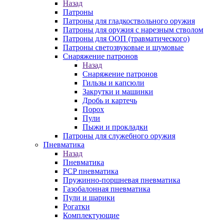
Назад
Патроны
Патроны для гладкоствольного оружия
Патроны для оружия с нарезным стволом
Патроны для ООП (травматического)
Патроны светозвуковые и шумовые
Снаряжение патронов
Назад
Снаряжение патронов
Гильзы и капсюли
Закрутки и машинки
Дробь и картечь
Порох
Пули
Пыжи и прокладки
Патроны для служебного оружия
Пневматика
Назад
Пневматика
PCP пневматика
Пружинно-поршневая пневматика
Газобалонная пневматика
Пули и шарики
Рогатки
Комплектующие