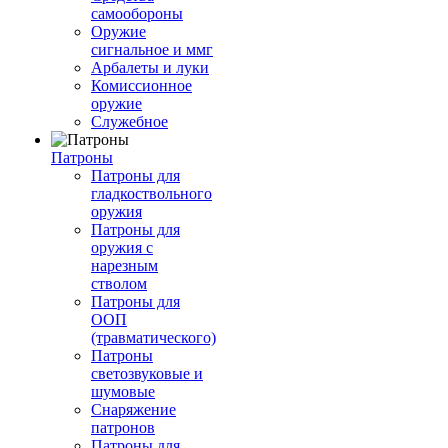
самообороны
Оружие
сигнальное и ммг
Арбалеты и луки
Комиссионное
оружие
Служебное
Патроны
Патроны для
гладкоствольного
оружия
Патроны для
оружия с
нарезным
стволом
Патроны для
ООП
(травматического)
Патроны
светозвуковые и
шумовые
Снаряжение
патронов
Патроны для