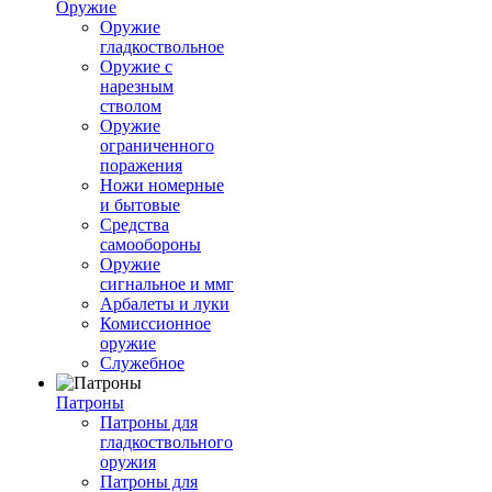
Оружие
Оружие
гладкоствольное
Оружие с
нарезным
стволом
Оружие
ограниченного
поражения
Ножи номерные
и бытовые
Средства
самообороны
Оружие
сигнальное и ммг
Арбалеты и луки
Комиссионное
оружие
Служебное
Патроны
Патроны для
гладкоствольного
оружия
Патроны для