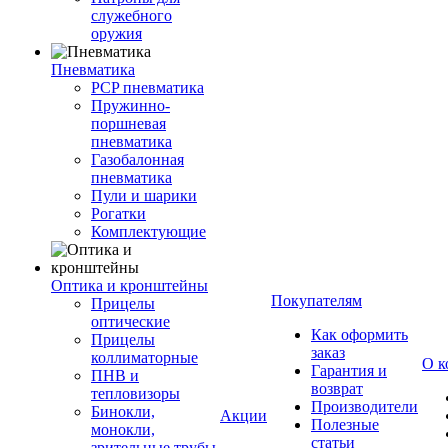
служебного
оружия
Пневматика
PCP пневматика
Пружинно-
поршневая
пневматика
Газобалонная
пневматика
Пули и шарики
Рогатки
Комплектующие
Оптика и кронштейны
Покупателям
Прицелы
оптические
Как оформить
Прицелы
заказ
коллиматорные
О к
Гарантия и
ПНВ и
возврат
тепловизоры
Производители
Бинокли,
Акции
Полезные
монокли,
статьи
зрительные трубы