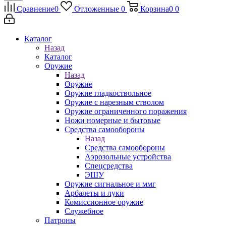
Сравнение
0
Отложенные
0
Корзина
0
0
Каталог
Назад
Каталог
Оружие
Назад
Оружие
Оружие гладкоствольное
Оружие с нарезным стволом
Оружие ограниченного поражения
Ножи номерные и бытовые
Средства самообороны
Назад
Средства самообороны
Аэрозольные устройства
Спецсредства
ЭШУ
Оружие сигнальное и ммг
Арбалеты и луки
Комиссионное оружие
Служебное
Патроны