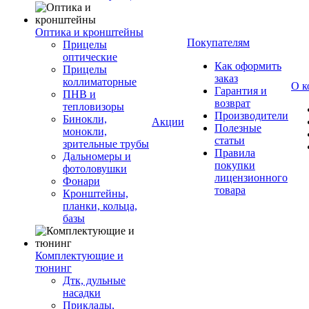
Оптика и кронштейны
Покупателям
Прицелы
оптические
Как оформить
Прицелы
заказ
коллиматорные
О к
Гарантия и
ПНВ и
возврат
тепловизоры
Производители
Бинокли,
Акции
Полезные
монокли,
статьи
зрительные трубы
Правила
Дальномеры и
покупки
фотоловушки
лицензионного
Фонари
товара
Кронштейны,
планки, кольца,
базы
Комплектующие и
тюнинг
Дтк, дульные
насадки
Приклады,