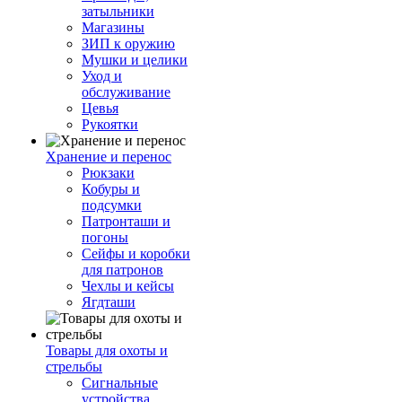
затыльники
Магазины
ЗИП к оружию
Мушки и целики
Уход и
обслуживание
Цевья
Рукоятки
Хранение и перенос
Рюкзаки
Кобуры и
подсумки
Патронташи и
погоны
Сейфы и коробки
для патронов
Чехлы и кейсы
Ягдташи
Товары для охоты и
стрельбы
Сигнальные
устройства