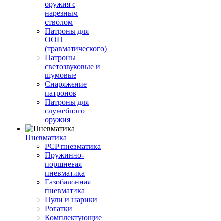
оружия с
нарезным
стволом
Патроны для
ООП
(травматического)
Патроны
светозвуковые и
шумовые
Снаряжение
патронов
Патроны для
служебного
оружия
Пневматика
PCP пневматика
Пружинно-
поршневая
пневматика
Газобалонная
пневматика
Пули и шарики
Рогатки
Комплектующие