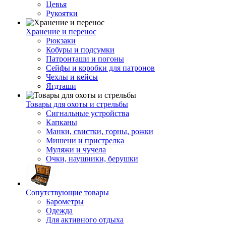
Цевья
Рукоятки
Хранение и перенос
Рюкзаки
Кобуры и подсумки
Патронташи и погоны
Сейфы и коробки для патронов
Чехлы и кейсы
Ягдташи
Товары для охоты и стрельбы
Сигнальные устройства
Капканы
Манки, свистки, горны, рожки
Мишени и пристрелка
Муляжи и чучела
Очки, наушники, берушки
Сопутствующие товары
Барометры
Одежда
Для активного отдыха