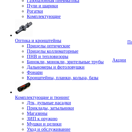
Газобалонная пневматика
Пули и шарики
Рогатки
Комплектующие
Оптика и кронштейны
П
Прицелы оптические
Прицелы коллиматорные
ПНВ и тепловизоры
Акции
Бинокли, монокли, зрительные трубы
Дальномеры и фотоловушки
Фонари
Кронштейны, планки, кольца, базы
Комплектующие и тюнинг
Дтк, дульные насадки
Приклады, затыльники
Магазины
ЗИП к оружию
Мушки и целики
Уход и обслуживание