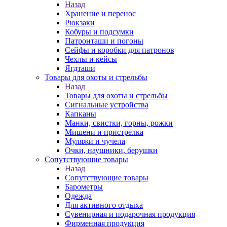
Назад
Хранение и перенос
Рюкзаки
Кобуры и подсумки
Патронташи и погоны
Сейфы и коробки для патронов
Чехлы и кейсы
Ягдташи
Товары для охоты и стрельбы
Назад
Товары для охоты и стрельбы
Сигнальные устройства
Капканы
Манки, свистки, горны, рожки
Мишени и пристрелка
Муляжи и чучела
Очки, наушники, берушки
Сопутствующие товары
Назад
Сопутствующие товары
Барометры
Одежда
Для активного отдыха
Сувенирная и подарочная продукция
Фирменная продукция