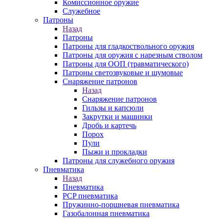
Комиссионное оружие
Служебное
Патроны
Назад
Патроны
Патроны для гладкоствольного оружия
Патроны для оружия с нарезным стволом
Патроны для ООП (травматического)
Патроны светозвуковые и шумовые
Снаряжение патронов
Назад
Снаряжение патронов
Гильзы и капсюли
Закрутки и машинки
Дробь и картечь
Порох
Пули
Пыжи и прокладки
Патроны для служебного оружия
Пневматика
Назад
Пневматика
PCP пневматика
Пружинно-поршневая пневматика
Газобалонная пневматика