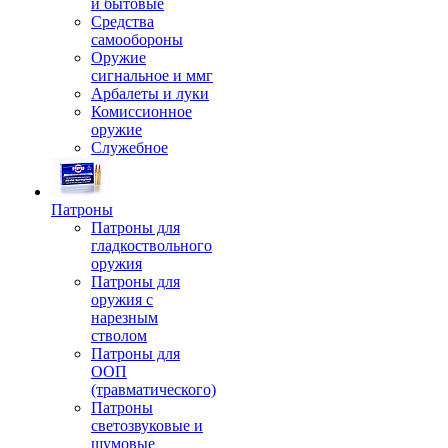
и бытовые
Средства
самообороны
Оружие
сигнальное и ммг
Арбалеты и луки
Комиссионное
оружие
Служебное
Патроны
Патроны для
гладкоствольного
оружия
Патроны для
оружия с
нарезным
стволом
Патроны для
ООП
(травматического)
Патроны
светозвуковые и
шумовые