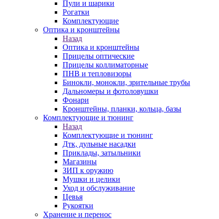
Пули и шарики
Рогатки
Комплектующие
Оптика и кронштейны
Назад
Оптика и кронштейны
Прицелы оптические
Прицелы коллиматорные
ПНВ и тепловизоры
Бинокли, монокли, зрительные трубы
Дальномеры и фотоловушки
Фонари
Кронштейны, планки, кольца, базы
Комплектующие и тюнинг
Назад
Комплектующие и тюнинг
Дтк, дульные насадки
Приклады, затыльники
Магазины
ЗИП к оружию
Мушки и целики
Уход и обслуживание
Цевья
Рукоятки
Хранение и перенос