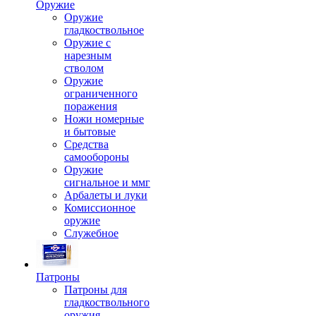
Оружие
Оружие
гладкоствольное
Оружие с
нарезным
стволом
Оружие
ограниченного
поражения
Ножи номерные
и бытовые
Средства
самообороны
Оружие
сигнальное и ммг
Арбалеты и луки
Комиссионное
оружие
Служебное
Патроны
Патроны для
гладкоствольного
оружия