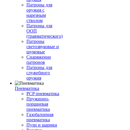
Патроны для
оружия с
нарезным
стволом
Патроны для
ООП
(травматического)
Патроны
светозвуковые и
шумовые
Снаряжение
патронов
Патроны для
служебного
оружия
Пневматика
PCP пневматика
Пружинно-
поршневая
пневматика
Газобалонная
пневматика
Пули и шарики