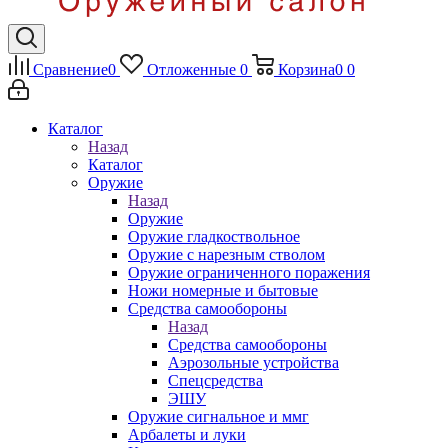
Сравнение
0
Отложенные
0
Корзина
0
0
Каталог
Назад
Каталог
Оружие
Назад
Оружие
Оружие гладкоствольное
Оружие с нарезным стволом
Оружие ограниченного поражения
Ножи номерные и бытовые
Средства самообороны
Назад
Средства самообороны
Аэрозольные устройства
Спецсредства
ЭШУ
Оружие сигнальное и ммг
Арбалеты и луки