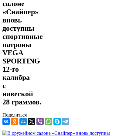
салоне
«Снайпер»
вновь
доступны
спортивные
патроны
VEGA
SPORTING
12‑го
калибра
с
навеской
28 граммов.
Поделиться