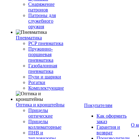
Снаряжение
патронов
Патроны для
служебного
оружия
Пневматика
PCP пневматика
Пружинно-
поршневая
пневматика
Газобалонная
пневматика
Пули и шарики
Рогатки
Комплектующие
Оптика и кронштейны
Покупателям
Прицелы
оптические
Как оформить
Прицелы
заказ
О к
коллиматорные
Гарантия и
ПНВ и
возврат
тепловизоры
Производители