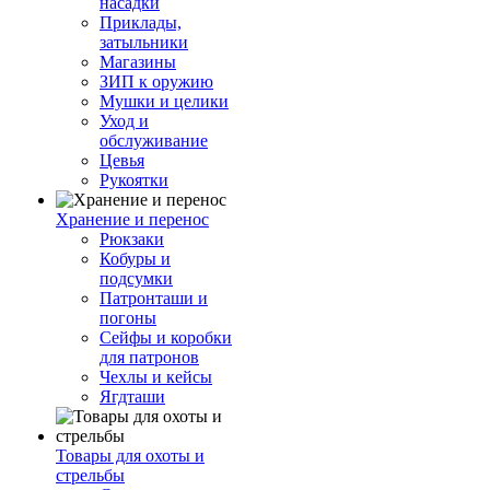
насадки
Приклады,
затыльники
Магазины
ЗИП к оружию
Мушки и целики
Уход и
обслуживание
Цевья
Рукоятки
Хранение и перенос
Рюкзаки
Кобуры и
подсумки
Патронташи и
погоны
Сейфы и коробки
для патронов
Чехлы и кейсы
Ягдташи
Товары для охоты и
стрельбы