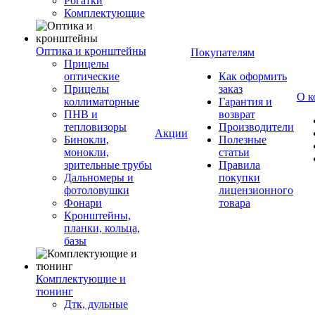
Рогатки
Комплектующие
Оптика и кронштейны
Покупателям
Прицелы
оптические
Как оформить
Прицелы
заказ
О к
коллиматорные
Гарантия и
ПНВ и
возврат
тепловизоры
Производители
Акции
Бинокли,
Полезные
монокли,
статьи
зрительные трубы
Правила
Дальномеры и
покупки
фотоловушки
лицензионного
Фонари
товара
Кронштейны,
планки, кольца,
базы
Комплектующие и
тюнинг
Дтк, дульные