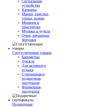
Сигнальные
устройства
Капканы
Манки, свистки,
горны, рожки
Мишени и
пристрелка
Муляжи и чучела
Очки, наушники,
берушки
Сопутствующие товары
Барометры
Одежда
Для активного
отдыха
Сувенирная и
подарочная
продукция
Фирменная
продукция
Подарочные