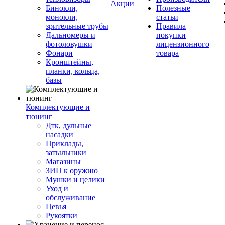
Акции
Бинокли,
Полезные
монокли,
статьи
зрительные трубы
Правила
Дальномеры и
покупки
фотоловушки
лицензионного
Фонари
товара
Кронштейны,
планки, кольца,
базы
Комплектующие и
тюнинг
Дтк, дульные
насадки
Приклады,
затыльники
Магазины
ЗИП к оружию
Мушки и целики
Уход и
обслуживание
Цевья
Рукоятки