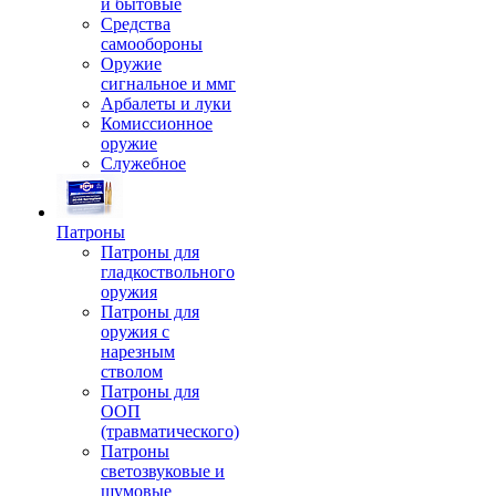
и бытовые
Средства
самообороны
Оружие
сигнальное и ммг
Арбалеты и луки
Комиссионное
оружие
Служебное
Патроны
Патроны для
гладкоствольного
оружия
Патроны для
оружия с
нарезным
стволом
Патроны для
ООП
(травматического)
Патроны
светозвуковые и
шумовые