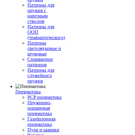
Патроны для
оружия с
нарезным
стволом
Патроны для
ООП
(травматического)
Патроны
светозвуковые и
шумовые
Снаряжение
патронов
Патроны для
служебного
оружия
Пневматика
PCP пневматика
Пружинно-
поршневая
пневматика
Газобалонная
пневматика
Пули и шарики