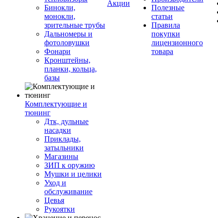
Акции
Бинокли,
Полезные
монокли,
статьи
зрительные трубы
Правила
Дальномеры и
покупки
фотоловушки
лицензионного
Фонари
товара
Кронштейны,
планки, кольца,
базы
Комплектующие и
тюнинг
Дтк, дульные
насадки
Приклады,
затыльники
Магазины
ЗИП к оружию
Мушки и целики
Уход и
обслуживание
Цевья
Рукоятки