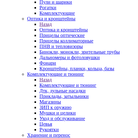
Пули и шарики
Рогатки
Комплектующие
Оптика и кронштейны
Назад
Оптика и кронштейны
Прицелы оптические
Прицелы коллиматорные
ПНВ и тепловизоры
Бинокли, монокли, зрительные трубы
Дальномеры и фотоловушки
Фонари
Кронштейны, планки, кольца, базы
Комплектующие и тюнинг
Назад
Комплектующие и тюнинг
Дтк, дульные насадки
Приклады, затыльники
Магазины
ЗИП к оружию
Мушки и целики
Уход и обслуживание
Цевья
Рукоятки
Хранение и перенос