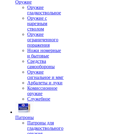
Оружие
Оружие
гладкоствольное
Оружие с
нарезным
стволом
Оружие
ограниченного
поражения
Ножи номерные
и бытовые
Средства
самообороны
Оружие
сигнальное и ммг
Арбалеты и луки
Комиссионное
оружие
Служебное
Патроны
Патроны для
гладкоствольного
оружия