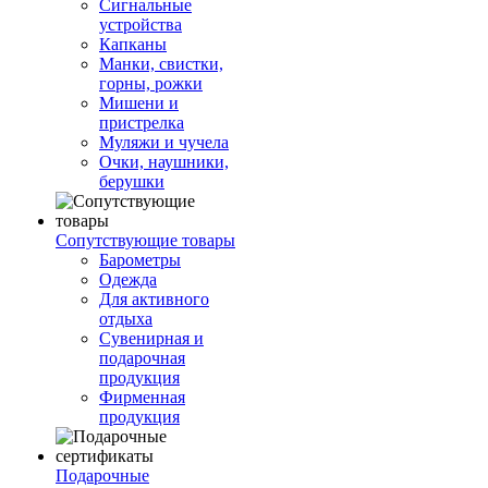
Сигнальные
устройства
Капканы
Манки, свистки,
горны, рожки
Мишени и
пристрелка
Муляжи и чучела
Очки, наушники,
берушки
Сопутствующие товары
Барометры
Одежда
Для активного
отдыха
Сувенирная и
подарочная
продукция
Фирменная
продукция
Подарочные