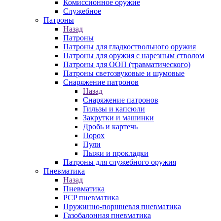
Комиссионное оружие
Служебное
Патроны
Назад
Патроны
Патроны для гладкоствольного оружия
Патроны для оружия с нарезным стволом
Патроны для ООП (травматического)
Патроны светозвуковые и шумовые
Снаряжение патронов
Назад
Снаряжение патронов
Гильзы и капсюли
Закрутки и машинки
Дробь и картечь
Порох
Пули
Пыжи и прокладки
Патроны для служебного оружия
Пневматика
Назад
Пневматика
PCP пневматика
Пружинно-поршневая пневматика
Газобалонная пневматика