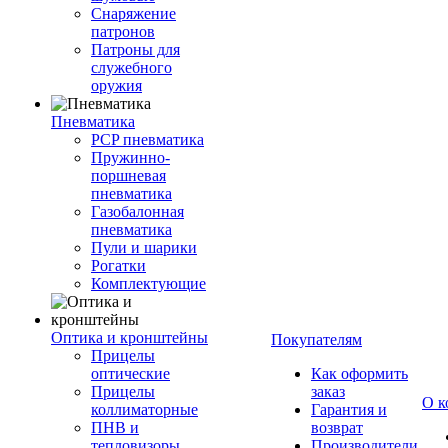
Снаряжение
патронов
Патроны для
служебного
оружия
Пневматика
PCP пневматика
Пружинно-
поршневая
пневматика
Газобалонная
пневматика
Пули и шарики
Рогатки
Комплектующие
Оптика и кронштейны
Покупателям
Прицелы
оптические
Как оформить
Прицелы
заказ
О к
коллиматорные
Гарантия и
ПНВ и
возврат
тепловизоры
Производители