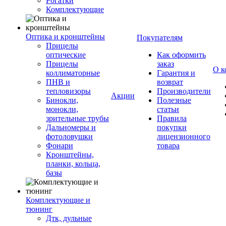
Рогатки
Комплектующие
Оптика и кронштейны
Покупателям
Прицелы
оптические
Как оформить
Прицелы
заказ
О к
коллиматорные
Гарантия и
ПНВ и
возврат
тепловизоры
Производители
Акции
Бинокли,
Полезные
монокли,
статьи
зрительные трубы
Правила
Дальномеры и
покупки
фотоловушки
лицензионного
Фонари
товара
Кронштейны,
планки, кольца,
базы
Комплектующие и
тюнинг
Дтк, дульные