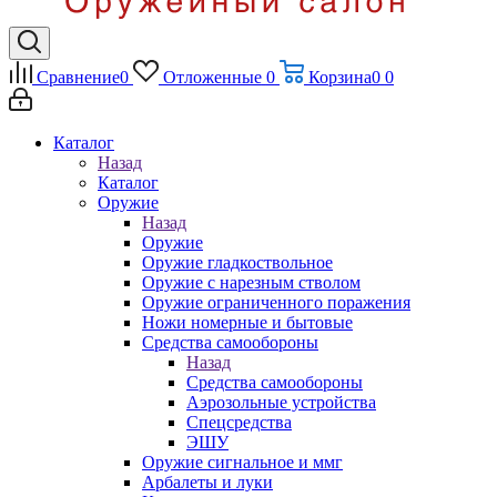
Сравнение
0
Отложенные
0
Корзина
0
0
Каталог
Назад
Каталог
Оружие
Назад
Оружие
Оружие гладкоствольное
Оружие с нарезным стволом
Оружие ограниченного поражения
Ножи номерные и бытовые
Средства самообороны
Назад
Средства самообороны
Аэрозольные устройства
Спецсредства
ЭШУ
Оружие сигнальное и ммг
Арбалеты и луки