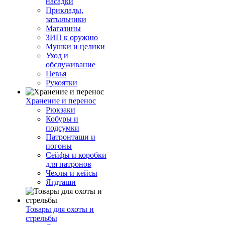
насадки
Приклады,
затыльники
Магазины
ЗИП к оружию
Мушки и целики
Уход и
обслуживание
Цевья
Рукоятки
Хранение и перенос
Рюкзаки
Кобуры и
подсумки
Патронташи и
погоны
Сейфы и коробки
для патронов
Чехлы и кейсы
Ягдташи
Товары для охоты и
стрельбы