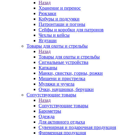
Назад
Хранение и перенос
Рюкзаки
Кобуры и подсумки
Патронташи и погоны
Сейфы и коробки для патронов
Чехлы и кейсы
Ягдташи
Товары для охоты и стрельбы
Назад
Товары для охоты и стрельбы
Сигнальные устройства
Капканы
Манки, свистки, горны, рожки
Мишени и пристрелка
Муляжи и чучела
Очки, наушники, берушки
Сопутствующие товары
Назад
Сопутствующие товары
Барометры
Одежда
Для активного отдыха
Сувенирная и подарочная продукция
Фирменная продукция