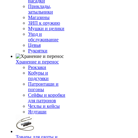
насадки
Приклады,
затыльники
Магазины
ЗИП к оружию
Мушки и целики
Уход и
обслуживание
Цевья
Рукоятки
Хранение и перенос
Рюкзаки
Кобуры и
подсумки
Патронташи и
погоны
Сейфы и коробки
для патронов
Чехлы и кейсы
Ягдташи
Товары для охоты и