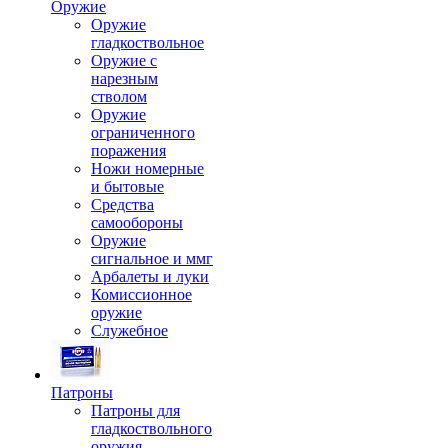
Оружие
Оружие
гладкоствольное
Оружие с
нарезным
стволом
Оружие
ограниченного
поражения
Ножи номерные
и бытовые
Средства
самообороны
Оружие
сигнальное и ммг
Арбалеты и луки
Комиссионное
оружие
Служебное
Патроны
Патроны для
гладкоствольного
оружия