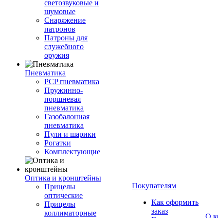
светозвуковые и
шумовые
Снаряжение
патронов
Патроны для
служебного
оружия
Пневматика
PCP пневматика
Пружинно-
поршневая
пневматика
Газобалонная
пневматика
Пули и шарики
Рогатки
Комплектующие
Оптика и кронштейны
Покупателям
Прицелы
оптические
Как оформить
Прицелы
заказ
коллиматорные
О к