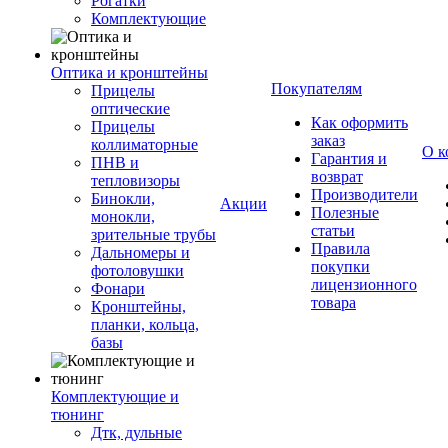
Рогатки
Комплектующие
Оптика и кронштейны
Покупателям
Прицелы
оптические
Как оформить
Прицелы
заказ
коллиматорные
О к
Гарантия и
ПНВ и
возврат
тепловизоры
Производители
Бинокли,
Акции
Полезные
монокли,
статьи
зрительные трубы
Правила
Дальномеры и
покупки
фотоловушки
лицензионного
Фонари
товара
Кронштейны,
планки, кольца,
базы
Комплектующие и
тюнинг
Дтк, дульные