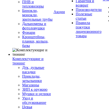
Гарантия и
ПНВ и
возврат
тепловизоры
Производители
Бинокли,
Акции
Полезные
монокли,
статьи
зрительные трубы
Правила
Дальномеры и
покупки
фотоловушки
лицензионного
Фонари
товара
Кронштейны,
планки, кольца,
базы
Комплектующие и
тюнинг
Дтк, дульные
насадки
Приклады,
затыльники
Магазины
ЗИП к оружию
Мушки и целики
Уход и
обслуживание
Цевья