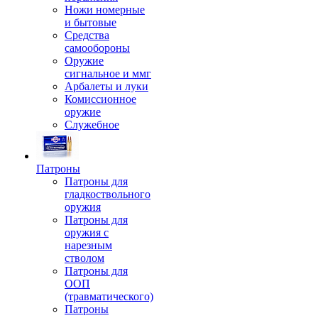
Ножи номерные
и бытовые
Средства
самообороны
Оружие
сигнальное и ммг
Арбалеты и луки
Комиссионное
оружие
Служебное
Патроны
Патроны для
гладкоствольного
оружия
Патроны для
оружия с
нарезным
стволом
Патроны для
ООП
(травматического)
Патроны