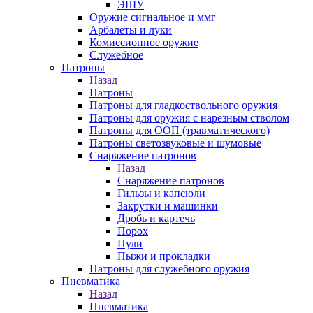
ЭШУ
Оружие сигнальное и ммг
Арбалеты и луки
Комиссионное оружие
Служебное
Патроны
Назад
Патроны
Патроны для гладкоствольного оружия
Патроны для оружия с нарезным стволом
Патроны для ООП (травматического)
Патроны светозвуковые и шумовые
Снаряжение патронов
Назад
Снаряжение патронов
Гильзы и капсюли
Закрутки и машинки
Дробь и картечь
Порох
Пули
Пыжи и прокладки
Патроны для служебного оружия
Пневматика
Назад
Пневматика