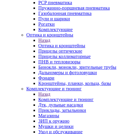
PCP пневматика
Пружинно-поршневая пневматика
Газобалонная пневматика
Пули и шарики
Рогатки
Комплектующие
Оптика и кронштейны
Назад
Оптика и кронштейны
Прицелы оптические
Прицелы коллиматорные
ПНВ и тепловизоры
Бинокли, монокли, зрительные трубы
Дальномеры и фотоловушки
Фонари
Кронштейны, планки, кольца, базы
Комплектующие и тюнинг
Назад
Комплектующие и тюнинг
Дтк, дульные насадки
Приклады, затыльники
Магазины
ЗИП к оружию
Мушки и целики
Уход и обслуживание