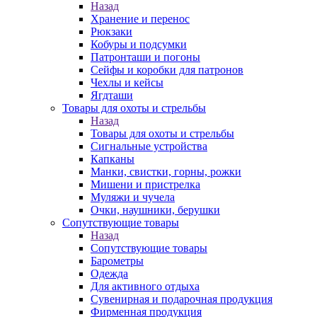
Назад
Хранение и перенос
Рюкзаки
Кобуры и подсумки
Патронташи и погоны
Сейфы и коробки для патронов
Чехлы и кейсы
Ягдташи
Товары для охоты и стрельбы
Назад
Товары для охоты и стрельбы
Сигнальные устройства
Капканы
Манки, свистки, горны, рожки
Мишени и пристрелка
Муляжи и чучела
Очки, наушники, берушки
Сопутствующие товары
Назад
Сопутствующие товары
Барометры
Одежда
Для активного отдыха
Сувенирная и подарочная продукция
Фирменная продукция