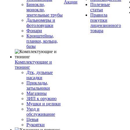
Акции
Бинокли,
Полезные
монокли,
статьи
зрительные трубы
Правила
Дальномеры и
покупки
фотоловушки
лицензионного
Фонари
товара
Кронштейны,
планки, кольца,
базы
Комплектующие и
тюнинг
Дтк, дульные
насадки
Приклады,
затыльники
Магазины
ЗИП к оружию
Мушки и целики
Уход и
обслуживание
Цевья
Рукоятки