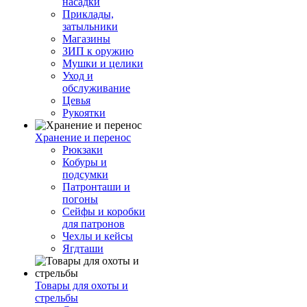
насадки
Приклады,
затыльники
Магазины
ЗИП к оружию
Мушки и целики
Уход и
обслуживание
Цевья
Рукоятки
Хранение и перенос
Рюкзаки
Кобуры и
подсумки
Патронташи и
погоны
Сейфы и коробки
для патронов
Чехлы и кейсы
Ягдташи
Товары для охоты и
стрельбы