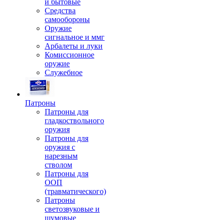
и бытовые
Средства
самообороны
Оружие
сигнальное и ммг
Арбалеты и луки
Комиссионное
оружие
Служебное
Патроны
Патроны для
гладкоствольного
оружия
Патроны для
оружия с
нарезным
стволом
Патроны для
ООП
(травматического)
Патроны
светозвуковые и
шумовые