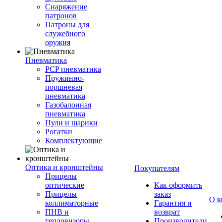
Снаряжение
патронов
Патроны для
служебного
оружия
Пневматика
PCP пневматика
Пружинно-
поршневая
пневматика
Газобалонная
пневматика
Пули и шарики
Рогатки
Комплектующие
Оптика и кронштейны
Покупателям
Прицелы
оптические
Как оформить
Прицелы
заказ
О к
коллиматорные
Гарантия и
ПНВ и
возврат
тепловизоры
Производители