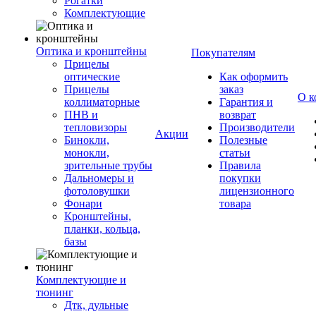
Рогатки
Комплектующие
Оптика и кронштейны
Покупателям
Прицелы
оптические
Как оформить
Прицелы
заказ
О к
коллиматорные
Гарантия и
ПНВ и
возврат
тепловизоры
Производители
Акции
Бинокли,
Полезные
монокли,
статьи
зрительные трубы
Правила
Дальномеры и
покупки
фотоловушки
лицензионного
Фонари
товара
Кронштейны,
планки, кольца,
базы
Комплектующие и
тюнинг
Дтк, дульные