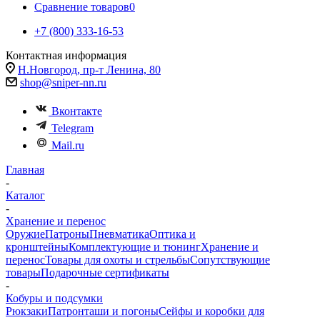
Сравнение товаров
0
+7 (800) 333-16-53
Контактная информация
Н.Новгород, пр-т Ленина, 80
shop@sniper-nn.ru
Вконтакте
Telegram
Mail.ru
Главная
-
Каталог
-
Хранение и перенос
Оружие
Патроны
Пневматика
Оптика и
кронштейны
Комплектующие и тюнинг
Хранение и
перенос
Товары для охоты и стрельбы
Сопутствующие
товары
Подарочные сертификаты
-
Кобуры и подсумки
Рюкзаки
Патронташи и погоны
Сейфы и коробки для