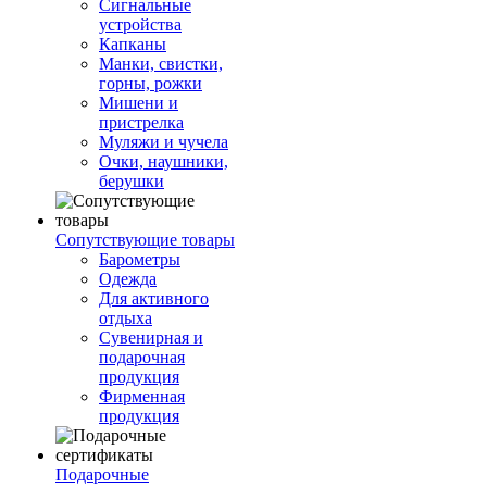
Сигнальные
устройства
Капканы
Манки, свистки,
горны, рожки
Мишени и
пристрелка
Муляжи и чучела
Очки, наушники,
берушки
Сопутствующие товары
Барометры
Одежда
Для активного
отдыха
Сувенирная и
подарочная
продукция
Фирменная
продукция
Подарочные