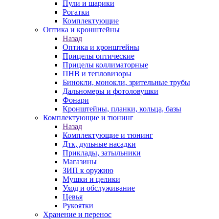
Пули и шарики
Рогатки
Комплектующие
Оптика и кронштейны
Назад
Оптика и кронштейны
Прицелы оптические
Прицелы коллиматорные
ПНВ и тепловизоры
Бинокли, монокли, зрительные трубы
Дальномеры и фотоловушки
Фонари
Кронштейны, планки, кольца, базы
Комплектующие и тюнинг
Назад
Комплектующие и тюнинг
Дтк, дульные насадки
Приклады, затыльники
Магазины
ЗИП к оружию
Мушки и целики
Уход и обслуживание
Цевья
Рукоятки
Хранение и перенос