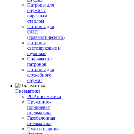
Патроны для
оружия с
нарезным
стволом
Патроны для
ООП
(травматического)
Патроны
светозвуковые и
шумовые
Снаряжение
патронов
Патроны для
служебного
оружия
Пневматика
PCP пневматика
Пружинно-
поршневая
пневматика
Газобалонная
пневматика
Пули и шарики