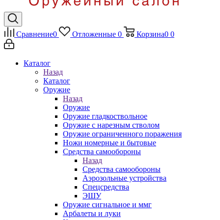
Сравнение
0
Отложенные
0
Корзина
0
0
Каталог
Назад
Каталог
Оружие
Назад
Оружие
Оружие гладкоствольное
Оружие с нарезным стволом
Оружие ограниченного поражения
Ножи номерные и бытовые
Средства самообороны
Назад
Средства самообороны
Аэрозольные устройства
Спецсредства
ЭШУ
Оружие сигнальное и ммг
Арбалеты и луки