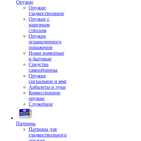
Оружие
Оружие
гладкоствольное
Оружие с
нарезным
стволом
Оружие
ограниченного
поражения
Ножи номерные
и бытовые
Средства
самообороны
Оружие
сигнальное и ммг
Арбалеты и луки
Комиссионное
оружие
Служебное
Патроны
Патроны для
гладкоствольного
оружия