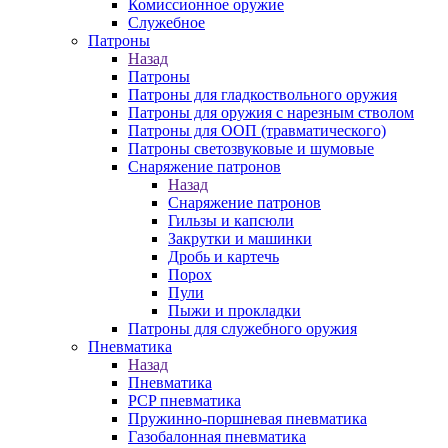
Комиссионное оружие
Служебное
Патроны
Назад
Патроны
Патроны для гладкоствольного оружия
Патроны для оружия с нарезным стволом
Патроны для ООП (травматического)
Патроны светозвуковые и шумовые
Снаряжение патронов
Назад
Снаряжение патронов
Гильзы и капсюли
Закрутки и машинки
Дробь и картечь
Порох
Пули
Пыжи и прокладки
Патроны для служебного оружия
Пневматика
Назад
Пневматика
PCP пневматика
Пружинно-поршневая пневматика
Газобалонная пневматика